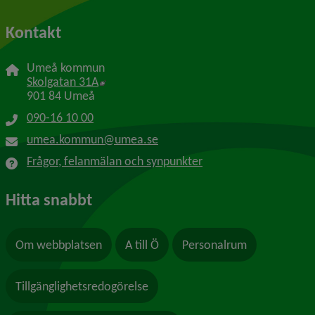
Kontakt
Umeå kommun
Länk till annan webbplats, öppnas i nytt f
Skolgatan 31A
901 84 Umeå
090-16 10 00
umea.kommun@umea.se
Frågor, felanmälan och synpunkter
Hitta snabbt
Om webbplatsen
A till Ö
Personalrum
Tillgänglighetsredogörelse