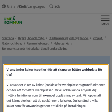
ll innehållet
Giälah/Kieli/Languages
Sök
MENY
nivå i brödsmulenavigeringen
nivå i brödsmulen
nivå i
Startsida
Bygga, bo och miljö
Stadsplanering och byggande
Projekt
nivå i brödsmulenavigeringen
nivå i brödsmulenavigeringen
nivå i brödsmulenavigeringen
Gator och torg
Renmarkstorget
Nyhetsarkiv
nivå i brödsmulenavigeringen
Renmarkstorgets historia kartlagd i undersökning
Vi använder kakor (cookies) för att skapa en bättre webbplats för
dig!
Vi använder vi oss av kakor (cookies) för webbplatsens grundfunktioner
och för att förbättra webbplatsen. Vi vill också kunna erbjuda dig
nyttiga funktioner som till exempel uppläsning av text. Vi hoppas att
det känns okej och att du godkänner alla kakor. Du kan ändra vilka
kakor som får användas genom att klicka på inställningar.