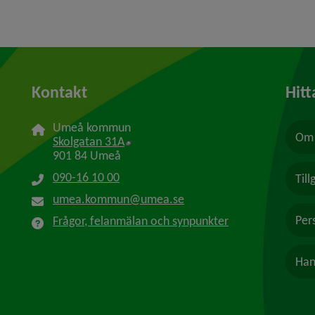
Kontakt
Hitt
Umeå kommun
Om 
Länk till annan webbplats, öppnas i n
Skolgatan 31A
901 84 Umeå
090-16 10 00
Til
umea.kommun@umea.se
Per
Frågor, felanmälan och synpunkter
Han