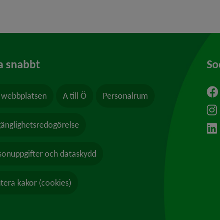
a snabbt
So
webbplatsen
A till Ö
Personalrum
ytt fönster.
lgänglighetsredogörelse
sonuppgifter och dataskydd
tera kakor (cookies)