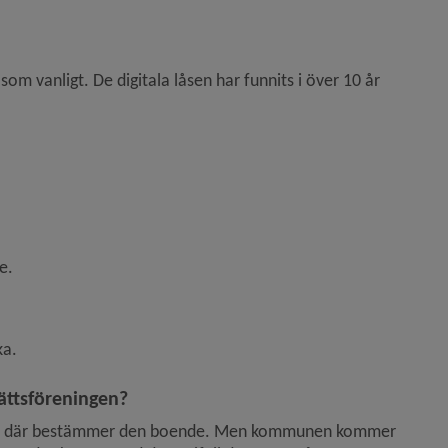
om vanligt. De digitala låsen har funnits i över 10 år 
e.
ka.
ättsföreningen?
 och där bestämmer den boende. Men kommunen kommer 