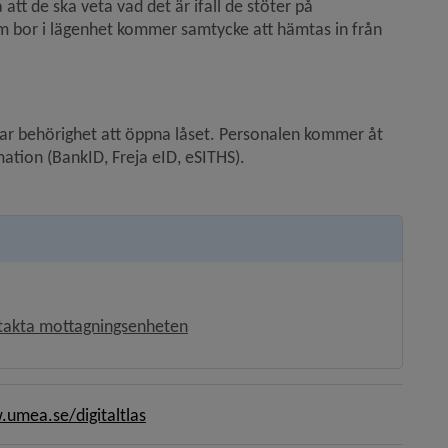
tt de ska veta vad det är ifall de stöter på 
om bor i lägenhet kommer samtycke att hämtas in från 
har behörighet att öppna låset. Personalen kommer åt 
mation (BankID, Freja eID, eSITHS).
takta mottagningsenheten
umea.se/digitaltlas