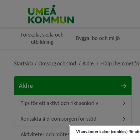
Förskola, skola och
Bygga, bo och miljö
utbildning
nivå i brödsmulenavigeringe
nivå i brödsmulenavi
Startsida
Omsorg och stöd
Äldre
Hjälp i hemmet fö
Äldre
Tips för ett aktivt och rikt seniorliv
Undermeny
Kontakta äldreomsorgen för stöd
Undermen
Vi använder kakor (cookies) för at
Aktiviteter och mötesplatser för äldre
Undermeny