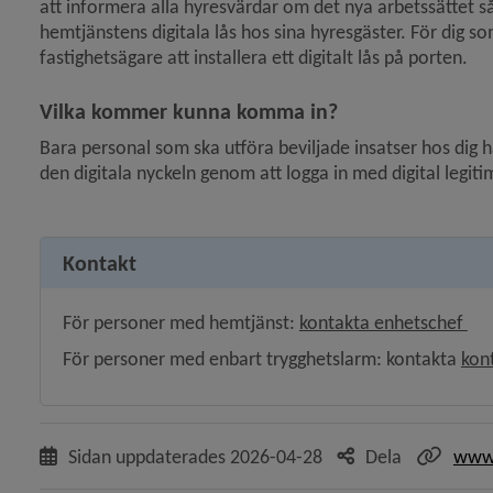
att informera alla hyresvärdar om det nya arbetssättet så a
hemtjänstens digitala lås hos sina hyresgäster. För dig s
fastighetsägare att installera ett digitalt lås på porten. 
Vilka kommer kunna komma in?
Bara personal som ska utföra beviljade insatser hos dig 
den digitala nyckeln genom att logga in med digital legiti
Kontakt
För personer med hemtjänst: 
kontakta enhetschef 
För personer med enbart trygghetslarm: kontakta 
kon
Sidan uppdaterades
2026-04-28
Dela
www.