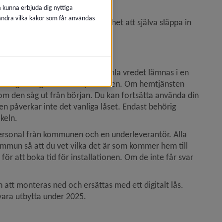
å kunna erbjuda dig nyttiga
 ändra vilka kakor som får användas
 i hemmet och inte har möjlighet att själva släppa in 
er det tidigare vredet. Det gamla vredet lämnas i en 
ras görs ingen åverkan på dörren. Om hemtjänsten 
m den såg ut från början. Du kan fortsätta använda din 
n påverkar inte det vanliga låset. 
Endast behörig 
keln. 
personal från kommunen och en underleverantör. Alla 
mmun så att du vet vilka det är som kommer hem till 
 för att boka tid för installationen. Om de inte får svar 
tt monteras ned och ersättas med ett digitalt lås. 
vara utbytta under 2025.