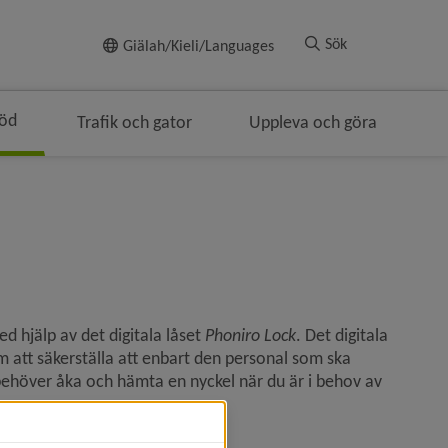
Till innehållet
Sök
Giälah/Kieli/Languages
töd
Trafik och gator
Uppleva och göra
hjälp av det digitala låset 
Phoniro Lock
. Det digitala 
 att säkerställa att enbart den personal som ska 
ehöver åka och hämta en nyckel när du är i behov av 