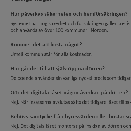
Hur påverkas säkerheten och hemförsäkringen?
Systemet har hög säkerhet och försäkringen gäller precis s
och används av över 100 kommuner i Norden.
Kommer det att kosta något?
Umeå kommun står för alla kostnader.
y för Hjälpmedel och bostadsanpassning
Hur går det till att själv öppna dörren?
De boende använder sin vanliga nyckel precis som tidigar
Gör det digitala låset någon åverkan på dörren?
Nej. När insatserna avslutas sätts det tidigare låset tillba
y för Boende för äldre
Behövs samtycke från hyresvärden eller bostadsr
Nej. Det digitala låset monteras på insidan av dörren