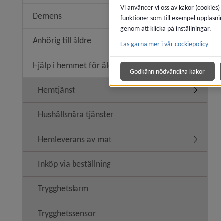
Vi använder vi oss av kakor (cookies)
Demens
funktioner som till exempel uppläsni
Underme
genom att klicka på inställningar.
Anhörig till äldre
Läs gärna mer i vår cookiepolicy
Undermeny
Hjälp i hemmet för äldre
Undermeny
Godkänn nödvändiga kakor
Hemtjänst
Undermen
Hushållsnära tjänster
Hemleverans av mat
Undermen
Inköp via beställning
Trygghetslarm
Trygghetssensor