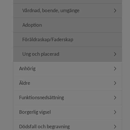
Vårdnad, boende, umgänge
Undermen
Adoption
Föräldraskap/Faderskap
Ung och placerad
Undermen
Anhörig
Undermen
Äldre
Undermen
Funktionsnedsättning
Undermen
Borgerlig vigsel
Undermeny
Dödsfall och begravning
Undermen