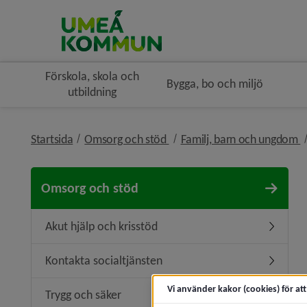
Förskola, skola och
Bygga, bo och miljö
utbildning
nivå i brödsmulenavigeringe
n
Startsida
Omsorg och stöd
Familj, barn och ungdom
Omsorg och stöd
Akut hjälp och krisstöd
Undermeny
Kontakta socialtjänsten
Undermen
Vi använder kakor (cookies) för at
Trygg och säker
Undermen