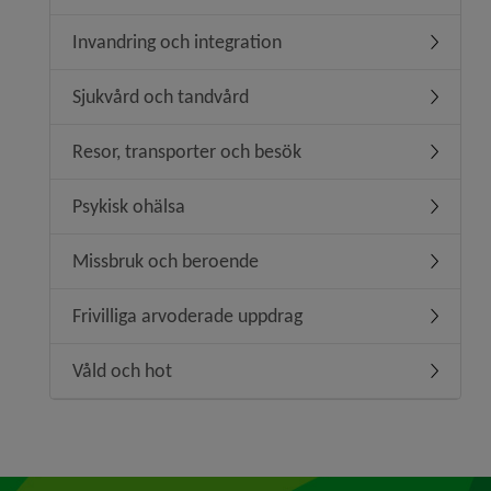
Invandring och integration
Undermeny
Sjukvård och tandvård
Undermen
Resor, transporter och besök
Undermen
Psykisk ohälsa
Undermen
Missbruk och beroende
Undermen
Frivilliga arvoderade uppdrag
Undermeny
Våld och hot
Undermen