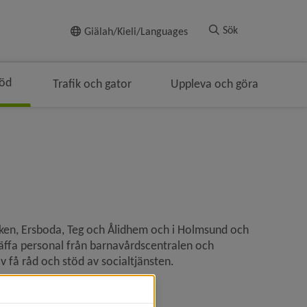
Till innehållet
Sök
Giälah/Kieli/Languages
töd
Trafik och gator
Uppleva och göra
en
ken, Ersboda, Teg och Ålidhem och i Holmsund och 
äffa personal från barnavårdscentralen och 
 få råd och stöd av socialtjänsten.
olan tillgänglig.