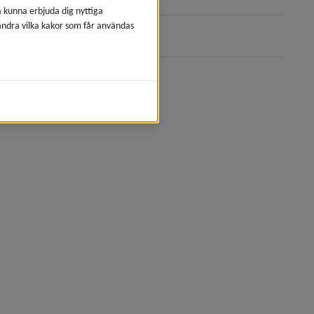
å kunna erbjuda dig nyttiga
 ändra vilka kakor som får användas
umea.se/familjecentraler