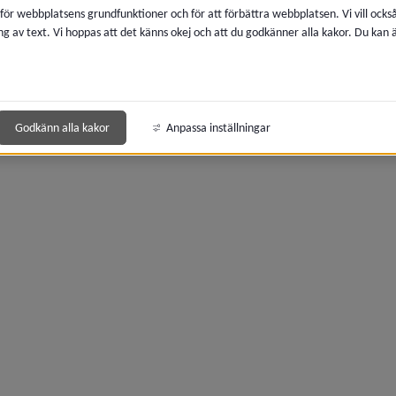
 för webbplatsens grundfunktioner och för att förbättra webbplatsen. Vi vill ocks
ng av text. Vi hoppas att det känns okej och att du godkänner alla kakor. Du kan
y för Konsumentrådgivning
Sidan uppdaterades
2026-04-29
Dela
www.
y för Ekonomi och pengar
y för Familj, barn och ungdom
Godkänn alla kakor
Anpassa inställningar
y för Elever med särskilda behov
y för Misstanke om barn som far illa
y för Stöd till barn och ungdom
 för Stöd till familjen
y för Familjerådgivning