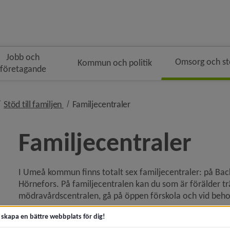
Jobb och
Omsorg och s
Kommun och politik
företagande
n
ivå i brödsmulenavigeringen
nivå i brödsmulenavigeringen
nivå i brödsmulenavigering
Stöd till familjen
Familjecentraler
Familjecentraler
I Umeå kommun finns totalt sex familjecentraler: på Bac
 för Akut hjälp och krisstöd
Hörnefors. På familjecentralen kan du som är förälder tr
mödravårdscentralen, gå på öppen förskola och vid behov
y för Kontakta socialtjänsten
Det finns även öppen förskola i Sävar
t skapa en bättre webbplats för dig!
y för Trygg och säker
På vissa familjecentraler finns även personal från grundsk