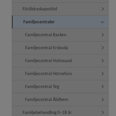
Föräldraskapsstöd
Undermen
Familjecentraler
Undermeny
Familjecentral Backen
Undermen
Familjecentral Ersboda
Undermen
Familjecentral Holmsund
Undermen
Familjecentral Hörnefors
Undermen
Familjecentral Teg
Undermen
Familjecentral Ålidhem
Undermen
Familjebehandling 0–18 år
Undermen