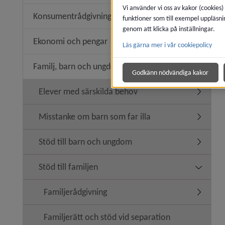
Vi använder vi oss av kakor (cookies)
Konsumentrådgivning
funktioner som till exempel uppläsni
Undermen
genom att klicka på inställningar.
Ekonomi och pengar
Läs gärna mer i vår cookiepolicy
Undermen
Familj, barn och ungdom
Undermen
Godkänn nödvändiga kakor
Elever med särskilda behov
Undermen
Misstanke om barn som far illa
Undermen
Stöd till barn och ungdom
Undermen
Stöd till familjen
Undermeny
Familjerådgivning
Undermen
Familjerätt och stöd vid separation