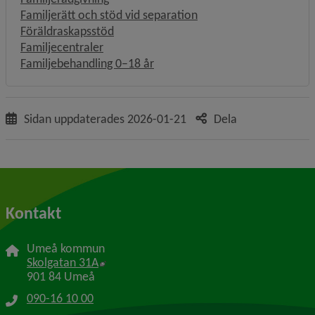
Familjerätt och stöd vid separation
Föräldraskapsstöd
Familjecentraler
Familjebehandling 0–18 år
Sidan uppdaterades
2026-01-21
Dela
Kontakt
Umeå kommun
Länk till annan webbplats, öppnas i nytt f
Skolgatan 31A
901 84 Umeå
090-16 10 00