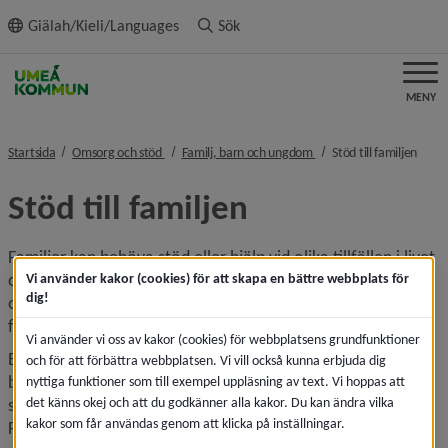
ll innehållet
Giälah/Kieli/Languages
Sök
MENY
nivå i brödsmulenavigeringen
nivå i brödsmulenavigeri
nivå 
Startsida
Omsorg och stöd
Familj, barn och ungdom
Stöd till familjen
Stöd till familjen
Familjer kan behöva stöd eller hjälp vid olika tillfällen i livet 
och behovet av hjälp varierar. På dessa sidor kan du läsa 
Vi använder kakor (cookies) för att skapa en bättre webbplats för
dig!
om socialtjänstens utbildningar i föräldraskap, 
familjecentralerna och annat familjestöd.
Vi använder vi oss av kakor (cookies) för webbplatsens grundfunktioner
En del av stödet är öppet för alla och det är bara att 
och för att förbättra webbplatsen. Vi vill också kunna erbjuda dig
besöka verksamheten eller kontakta den för att ta del av 
nyttiga funktioner som till exempel uppläsning av text. Vi hoppas att
det känns okej och att du godkänner alla kakor. Du kan ändra vilka
stödet, exempelvis familjecentralernas öppna förskola och 
kakor som får användas genom att klicka på inställningar.
Föräldrasupporten. För annat stöd krävs att en 