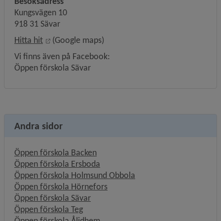
Besöksadress
Kungsvägen 10
918 31 Sävar
Länk till annan webbplats, öppnas i nytt fönster.
Hitta hit
 (Google maps)
Vi finns även på Facebook: 
Öppen förskola Sävar
Andra sidor
Öppen förskola Backen
Öppen förskola Ersboda
Öppen förskola Holmsund Obbola
Öppen förskola Hörnefors
Öppen förskola Sävar
Öppen förskola Teg
Öppen förskola Ålidhem