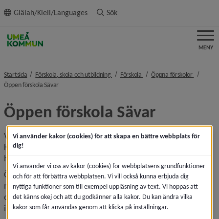
ll innehållet
Giälah/Kieli/Languages
Sök
MENY
nivå i brödsmulenavigeringen
nivå i brödsmulenavigeringen
nivå i br
Startsida
Förskola, skola och utbildning
Förskola
Öppna förskolor
nivå i brödsmulenavigeringen
Öppen förskola Sävar
Öppen förskola Sävar
Välkommen till öppen förskola i Sävar. Du hittar oss i på 
Vi använder kakor (cookies) för att skapa en bättre webbplats för
dig!
Kungsvägen 10, gamla kommunkontoret, strax intill Sävar 
hälsocentral.
Vi använder vi oss av kakor (cookies) för webbplatsens grundfunktioner
Öppen förskola är en mötesplats där föräldrar tillsammans 
och för att förbättra webbplatsen. Vi vill också kunna erbjuda dig
med sina barn träffar andra vuxna och barn, för att umgås 
nyttiga funktioner som till exempel uppläsning av text. Vi hoppas att
och leka. Vi erbjuder pedagogisk verksamhet som 
det känns okej och att du godkänner alla kakor. Du kan ändra vilka
kakor som får användas genom att klicka på inställningar.
innehåller rörelse, lek, pyssel med mera.