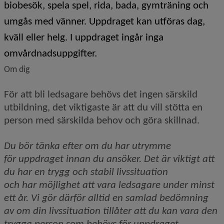
biobesök, spela spel, rida, bada, gymträning och
umgås med vänner. Uppdraget kan utföras dag,
kväll eller helg. I uppdraget ingår inga
omvårdnadsuppgifter.
Om dig
För att bli ledsagare behövs det ingen särskild 
utbildning, det viktigaste är att du vill stötta en 
person med särskilda behov och göra skillnad. 
Du bör tänka efter om du har utrymme 
för
uppdrag
et
innan du 
an
söker.
D
et är v
iktigt att 
du 
ha
r
 en trygg och stabil livssituation 
och
 ha
r
möjlighet att 
vara
 ledsagare
under minst 
ett år
.
Vi gör därför alltid en samlad bedömning 
av om din livssituation tillåter att du kan vara den 
trygga
 person som b
ehöv
s för uppdraget
.