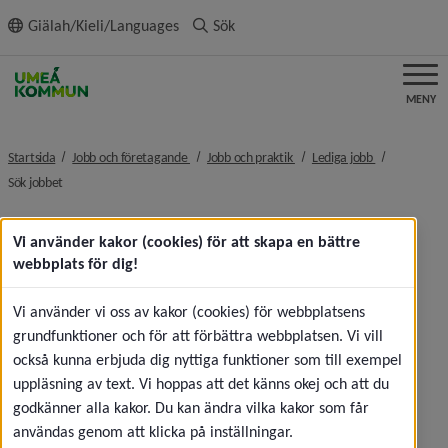
ll innehållet
Giälah/Kieli/Languages
Sök
MENY
nivå i brödsmulenavigeringen
nivå i brödsmulenavigeringe
nivå i brödsm
Startsida
Jobb och företagande
Jobb och praktik
Lediga jobb
nivå i brödsmulenavigeringen
Sök jobbet
Ledsagare till barn,
Vi använder kakor (cookies) för att skapa en bättre
webbplats för dig!
unga och vuxna
Vi använder vi oss av kakor (cookies) för webbplatsens
grundfunktioner och för att förbättra webbplatsen. Vi vill
också kunna erbjuda dig nyttiga funktioner som till exempel
uppläsning av text. Vi hoppas att det känns okej och att du
godkänner alla kakor. Du kan ändra vilka kakor som får
användas genom att klicka på inställningar.