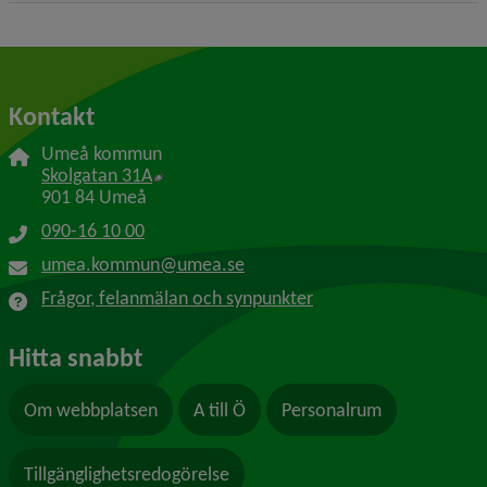
Kontakt
Umeå kommun
Länk till annan webbplats, öppnas i nytt f
Skolgatan 31A
901 84 Umeå
090-16 10 00
umea.kommun@umea.se
Frågor, felanmälan och synpunkter
Hitta snabbt
Om webbplatsen
A till Ö
Personalrum
Tillgänglighetsredogörelse