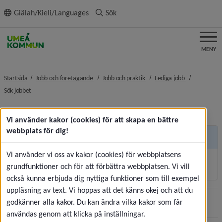
ll innehållet
Giälah/Kieli/Languages
Sök
MENY
nivå i brödsmulenavigeringen
nivå i brödsmulenavigeringe
nivå i brödsm
Startsida
Jobb och företagande
Jobb och praktik
Lediga jobb
nivå i brödsmulenavigeringen
Sök jobbet
Vi använder kakor (cookies) för att skapa en bättre
webbplats för dig!
Andra sidor
Vi använder vi oss av kakor (cookies) för webbplatsens
Korttidsvikariat och sommarjobb
grundfunktioner och för att förbättra webbplatsen. Vi vill
också kunna erbjuda dig nyttiga funktioner som till exempel
uppläsning av text. Vi hoppas att det känns okej och att du
godkänner alla kakor. Du kan ändra vilka kakor som får
Sidan uppdaterades
2026-07-30
Dela
användas genom att klicka på inställningar.