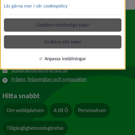
Läs gärna mer i vår cookiepolicy
Godkänn nödvändiga kakor
Kontakt
Umeå kommun
Godkänn alla kakor
Länk till annan webbplats, öppnas i nytt f
Skolgatan 31A
901 84 Umeå
Anpassa inställningar
090-16 10 00
umea.kommun@umea.se
Frågor, felanmälan och synpunkter
Hitta snabbt
Om webbplatsen
A till Ö
Personalrum
Tillgänglighetsredogörelse