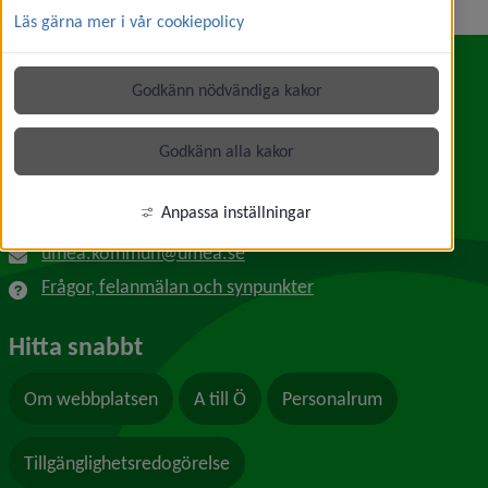
Läs gärna mer i vår cookiepolicy
Godkänn nödvändiga kakor
Kontakt
Umeå kommun
Godkänn alla kakor
Länk till annan webbplats, öppnas i nytt f
Skolgatan 31A
901 84 Umeå
Anpassa inställningar
090-16 10 00
umea.kommun@umea.se
Frågor, felanmälan och synpunkter
Hitta snabbt
Om webbplatsen
A till Ö
Personalrum
Tillgänglighetsredogörelse