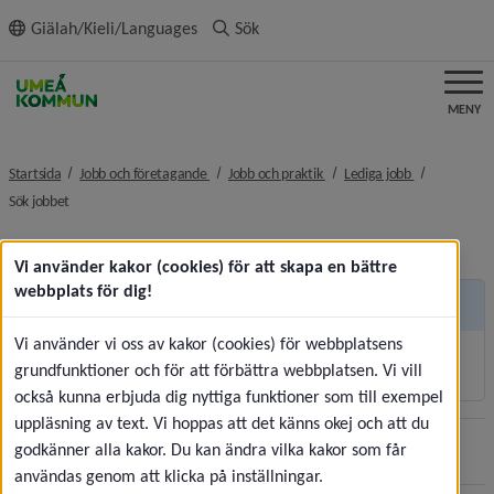
ll innehållet
Giälah/Kieli/Languages
Sök
MENY
nivå i brödsmulenavigeringen
nivå i brödsmulenavigeringe
nivå i brödsm
Startsida
Jobb och företagande
Jobb och praktik
Lediga jobb
nivå i brödsmulenavigeringen
Sök jobbet
Vi använder kakor (cookies) för att skapa en bättre
webbplats för dig!
Andra sidor
Vi använder vi oss av kakor (cookies) för webbplatsens
Korttidsvikariat och sommarjobb
grundfunktioner och för att förbättra webbplatsen. Vi vill
också kunna erbjuda dig nyttiga funktioner som till exempel
uppläsning av text. Vi hoppas att det känns okej och att du
godkänner alla kakor. Du kan ändra vilka kakor som får
Sidan uppdaterades
2026-07-30
Dela
användas genom att klicka på inställningar.