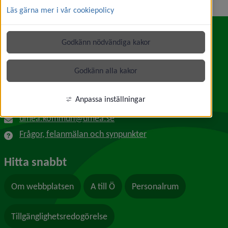
Läs gärna mer i vår cookiepolicy
Godkänn nödvändiga kakor
Kontakt
Umeå kommun
Godkänn alla kakor
Länk till annan webbplats, öppnas i nytt f
Skolgatan 31A
901 84 Umeå
Anpassa inställningar
090-16 10 00
umea.kommun@umea.se
Frågor, felanmälan och synpunkter
Hitta snabbt
Om webbplatsen
A till Ö
Personalrum
Tillgänglighetsredogörelse