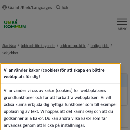
ll innehållet
Giälah/Kieli/Languages
Sök
MENY
nivå i brödsmulenavigeringen
nivå i brödsmulenavigeringe
nivå i brödsm
Startsida
Jobb och företagande
Jobb och praktik
Lediga jobb
nivå i brödsmulenavigeringen
Sök jobbet
Vi använder kakor (cookies) för att skapa en bättre
webbplats för dig!
Andra sidor
Vi använder vi oss av kakor (cookies) för webbplatsens
Korttidsvikariat och sommarjobb
grundfunktioner och för att förbättra webbplatsen. Vi vill
också kunna erbjuda dig nyttiga funktioner som till exempel
uppläsning av text. Vi hoppas att det känns okej och att du
godkänner alla kakor. Du kan ändra vilka kakor som får
Sidan uppdaterades
2026-07-30
Dela
användas genom att klicka på inställningar.