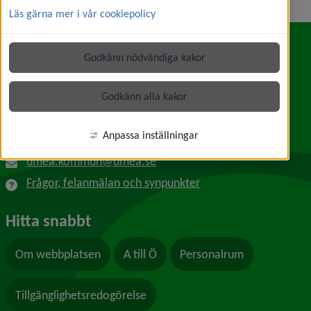
Läs gärna mer i vår cookiepolicy
Godkänn nödvändiga kakor
Kontakt
Umeå kommun
Godkänn alla kakor
Länk till annan webbplats, öppnas i nytt f
Skolgatan 31A
901 84 Umeå
Anpassa inställningar
090-16 10 00
umea.kommun@umea.se
Frågor, felanmälan och synpunkter
Hitta snabbt
Om webbplatsen
A till Ö
Personalrum
Tillgänglighetsredogörelse