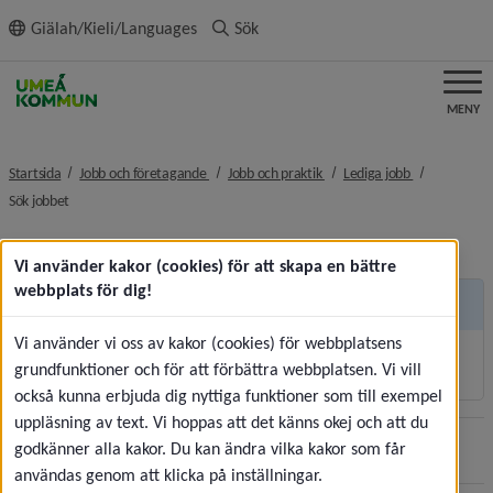
ll innehållet
Giälah/Kieli/Languages
Sök
MENY
nivå i brödsmulenavigeringen
nivå i brödsmulenavigeringe
nivå i brödsm
Startsida
Jobb och företagande
Jobb och praktik
Lediga jobb
nivå i brödsmulenavigeringen
Sök jobbet
Vi använder kakor (cookies) för att skapa en bättre
webbplats för dig!
Andra sidor
Vi använder vi oss av kakor (cookies) för webbplatsens
Korttidsvikariat och sommarjobb
grundfunktioner och för att förbättra webbplatsen. Vi vill
också kunna erbjuda dig nyttiga funktioner som till exempel
uppläsning av text. Vi hoppas att det känns okej och att du
godkänner alla kakor. Du kan ändra vilka kakor som får
Sidan uppdaterades
2026-07-30
Dela
användas genom att klicka på inställningar.