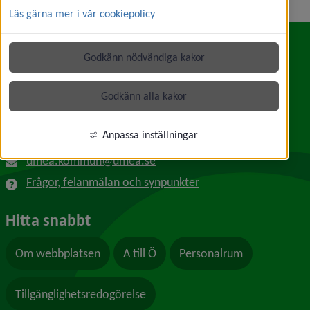
Läs gärna mer i vår cookiepolicy
Godkänn nödvändiga kakor
Kontakt
Umeå kommun
Godkänn alla kakor
Länk till annan webbplats, öppnas i nytt f
Skolgatan 31A
901 84 Umeå
Anpassa inställningar
090-16 10 00
umea.kommun@umea.se
Frågor, felanmälan och synpunkter
Hitta snabbt
Om webbplatsen
A till Ö
Personalrum
Tillgänglighetsredogörelse