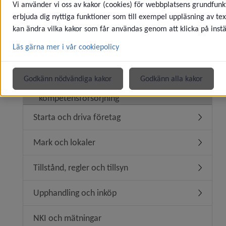
Vi använder vi oss av kakor (cookies) för webbplatsens grundfunkt
Kommunen som arbetsgivare
erbjuda dig nyttiga funktioner som till exempel uppläsning av tex
Underm
kan ändra vilka kakor som får användas genom att klicka på instä
Arbete för ungdomar
Underm
Läs gärna mer i vår cookiepolicy
Praktik och arbetsträning
Underme
Godkänn nödvändiga kakor
Godkänn alla kakor
Arbetssökande och
kompetensförsörjning
Starta och driva företag
Underme
Mark och lokaler
Underm
Tillstånd, regler och tillsyn
Underme
Upphandling och inköp
Underm
NKI och mätningar