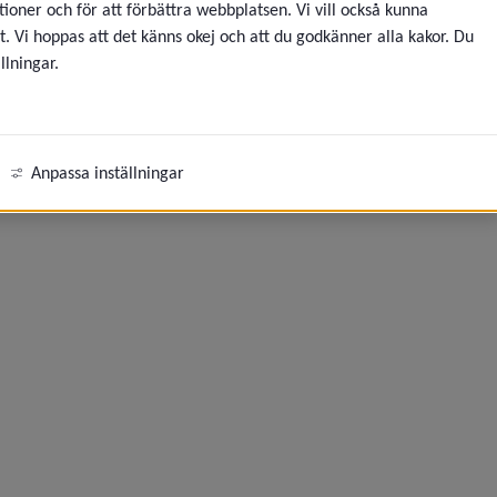
ioner och för att förbättra webbplatsen. Vi vill också kunna
t. Vi hoppas att det känns okej och att du godkänner alla kakor. Du
eny för Kommunen som arbetsgivare
llningar.
eny för Arbete för ungdomar
ny för Praktik och arbetsträning
Anpassa inställningar
ny för Starta och driva företag
eny för Mark och lokaler
ny för Tillstånd, regler och tillsyn
eny för Upphandling och inköp