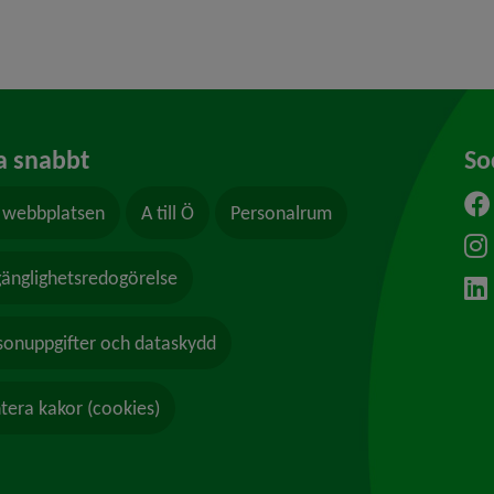
a snabbt
So
webbplatsen
A till Ö
Personalrum
ytt fönster.
lgänglighetsredogörelse
sonuppgifter och dataskydd
tera kakor (cookies)