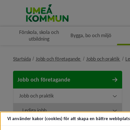
Förskola, skola och
Bygga, bo och miljö
utbildning
nivå i brödsmulenaviger
nivå
Startsida
Jobb och företagande
Jobb och praktik
Le
Jobb och företagande
Jobb och praktik
Underm
Lediga jobb
Underm
Vi använder kakor (cookies) för att skapa en bättre webbplats 
Korttidsvikariat och sommarjobb