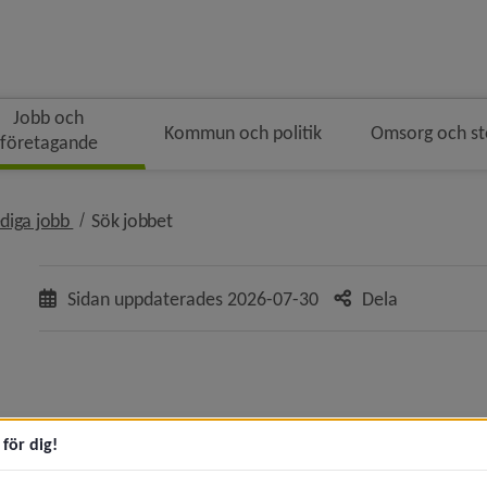
Jobb och
Kommun och politik
Omsorg och s
företagande
ingen
 i brödsmulenavigeringen
nivå i brödsmulenavigeringen
nivå i brödsmulenavigeringen
diga jobb
Sök jobbet
Sidan uppdaterades
2026-07-30
Dela
eny för Jobb och praktik
eny för Lediga jobb
för dig!