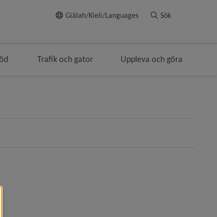
Till innehållet
Giälah/Kieli/Languages
Sök
töd
Trafik och gator
Uppleva och göra