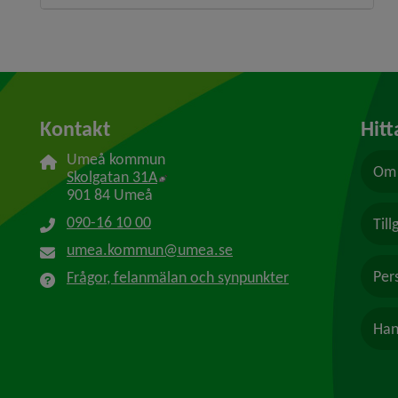
Kontakt
Hitt
Umeå kommun
Om 
Länk till annan webbplats, öppnas i n
Skolgatan 31A
901 84 Umeå
090-16 10 00
Til
umea.kommun@umea.se
Per
Frågor, felanmälan och synpunkter
Han