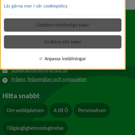
Läs gärna mer i vår cookiepolicy
Godkänn nödvändiga kakor
Kontakt
Umeå kommun
Godkänn alla kakor
Länk till annan webbplats, öppnas i nytt f
Skolgatan 31A
901 84 Umeå
Anpassa inställningar
090-16 10 00
umea.kommun@umea.se
Frågor, felanmälan och synpunkter
Hitta snabbt
Om webbplatsen
A till Ö
Personalrum
Tillgänglighetsredogörelse