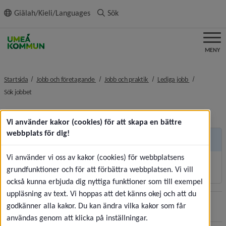
ll innehållet
Giälah/Kieli/Languages
Sök
MENY
nivå i brödsmulenavigeringen
nivå i brödsmulenavigeringe
nivå i brödsm
Startsida
Jobb och företagande
Jobb och praktik
Lediga jobb
nivå i brödsmulenavigeringen
Sök jobbet
Vi använder kakor (cookies) för att skapa en bättre
webbplats för dig!
Andra sidor
Vi använder vi oss av kakor (cookies) för webbplatsens
Korttidsvikariat och sommarjobb
grundfunktioner och för att förbättra webbplatsen. Vi vill
också kunna erbjuda dig nyttiga funktioner som till exempel
uppläsning av text. Vi hoppas att det känns okej och att du
godkänner alla kakor. Du kan ändra vilka kakor som får
Sidan uppdaterades
2026-07-30
Dela
användas genom att klicka på inställningar.