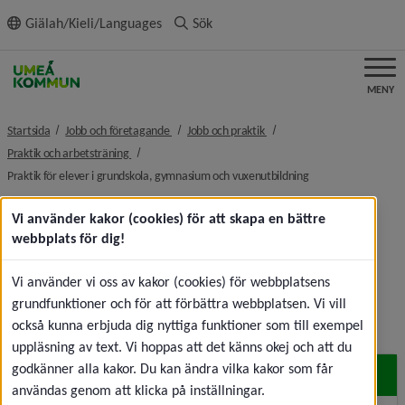
ll innehållet
Giälah/Kieli/Languages
Sök
MENY
nivå i brödsmulenavigeringen
nivå i brödsmulenavigeringe
Startsida
Jobb och företagande
Jobb och praktik
nivå i brödsmulenavigeringen
Praktik och arbetsträning
nivå i brödsmulenav
Praktik för elever i grundskola, gymnasium och vuxenutbildning
Vi använder kakor (cookies) för att skapa en bättre
Praktik för elever i 
webbplats för dig!
grundskola, gymnasium och 
Vi använder vi oss av kakor (cookies) för webbplatsens
vuxenutbildning
grundfunktioner och för att förbättra webbplatsen. Vi vill
också kunna erbjuda dig nyttiga funktioner som till exempel
uppläsning av text. Vi hoppas att det känns okej och att du
godkänner alla kakor. Du kan ändra vilka kakor som får
Prao för elever i årskurs 8 och 9
användas genom att klicka på inställningar.