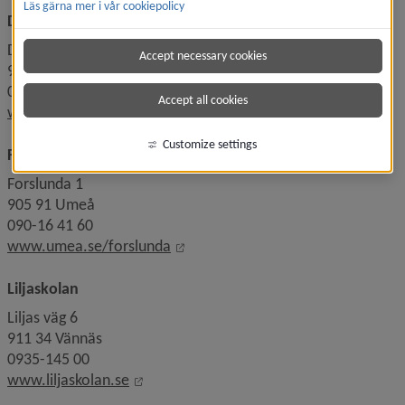
Läs gärna mer i vår cookiepolicy
Dragonskolan
Dragongatan 1
Accept necessary cookies
903 22 Umeå
090-16 24 20
Accept all cookies
Linkki toiselle sivustolle, avautuu u
www.umea.se/dragon
Customize settings
Forslundagymnasiet
Forslunda 1
905 91 Umeå
090-16 41 60
Linkki toiselle sivustolle, avautu
www.umea.se/forslunda
Liljaskolan
Liljas väg 6
911 34 Vännäs
0935-145 00
Linkki toiselle sivustolle, avautuu uutee
www.liljaskolan.se