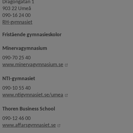
Dragongatan 1
903 22 Umeå
090-16 24 00
RH-gymnasiet
Fristående gymnasieskolor
Minervagymnasium
090-70 25 40
Linkki toiselle sivustolle, ava
www.minervagymnasium.se
NTI-gymnasiet
090-10 55 40
Linkki toiselle sivustolle, ava
www.ntigymnasiet.se/umea
Thoren Business School
090-12 46 00
Linkki toiselle sivustolle, avautu
www.affarsgymnasiet.se