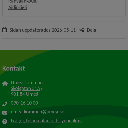
Rahvaankoulu
Äidinkieli
Sidan uppdaterades
2026-05-11
Dela
Kontakt
Umeå kommun
Länk till annan webbplats, öppnas i nytt f
Skolgatan 31A
901 84 Umeå
090-16 10 00
umea.kommun@umea.se
Frågor, felanmälan och synpunkter