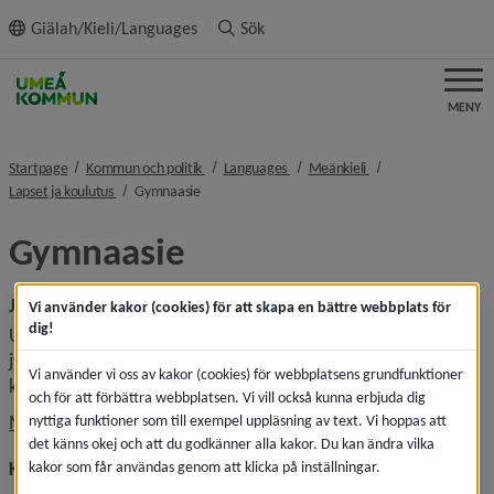
ll innehållet
Giälah/Kieli/Languages
Sök
MENY
nivå i brödsmulenavigeringen
nivå i brödsmulenavigeringen
nivå i brödsmulenavi
Startpage
Kommun och politik
Languages
Meänkieli
nivå i brödsmulenavigeringen
nivå i brödsmulenavigeringen
Lapset ja koulutus
Gymnaasie
Gymnaasie
Jymnaasie (Gymnasiet)
Vi använder kakor (cookies) för att skapa en bättre webbplats för
dig!
Uumajan kunnassa on sekä kunnalisia ette erilisä 
jymnaasiekouluja. Täälä on kontaktitietoja ette länkkiä 
Vi använder vi oss av kakor (cookies) för webbplatsens grundfunktioner
kaikhiin Uumajarekiuunin jymnaasiekouluihin.
och för att förbättra webbplatsen. Vi vill också kunna erbjuda dig
Linkki toi
Mer information om alla skolor i Umeå kommun
nyttiga funktioner som till exempel uppläsning av text. Vi hoppas att
det känns okej och att du godkänner alla kakor. Du kan ändra vilka
Kommunala gymnasieskolor
kakor som får användas genom att klicka på inställningar.