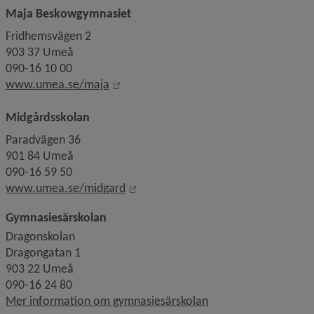
Maja Beskowgymnasiet
Fridhemsvägen 2
903 37 Umeå
090-16 10 00 
Linkki toiselle sivustolle, avautuu uut
www.umea.se/maja
Midgårdsskolan
Paradvägen 36
901 84 Umeå
090-16 59 50
Linkki toiselle sivustolle, avautuu 
www.umea.se/midgard
Gymnasiesärskolan
Dragonskolan
Dragongatan 1
903 22 Umeå
090-16 24 80
Mer information om gymnasiesärskolan