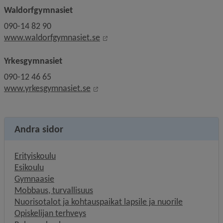
Waldorfgymnasiet
090-14 82 90
Linkki toiselle sivustolle, avaut
www.waldorfgymnasiet.se
Yrkesgymnasiet
090-12 46 65
Linkki toiselle sivustolle, avautuu
www.yrkesgymnasiet.se
Andra sidor
Erityiskoulu
Esikoulu
Gymnaasie
Mobbaus, turvallisuus
Nuorisotalot ja kohtauspaikat lapsile ja nuorile
Opiskelijan terhveys