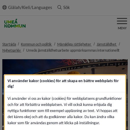
ll innehållet
Giälah/Kieli/Languages
Sök
MENY
nivå i brödsmulenavigeringen
nivå i brödsmulenaviger
nivå i b
Startsida
Kommun och politik
Mänskliga rättigheter
Jämställdhet
nivå i brödsmulenavigeringen
nivå i
Nyhetsarkiv
Umeås jämställdhetsarbete uppmärksammas internationellt
Vi använder kakor (cookies) för att skapa en bättre webbplats för
dig!
Vi använder vi oss av kakor (cookies) för webbplatsens grundfunktioner
och för att förbättra webbplatsen. Vi vill också kunna erbjuda dig
nyttiga funktioner som till exempel uppläsning av text. Vi hoppas att
det känns okej och att du godkänner alla kakor. Du kan ändra vilka
kakor som får användas genom att klicka på inställningar.