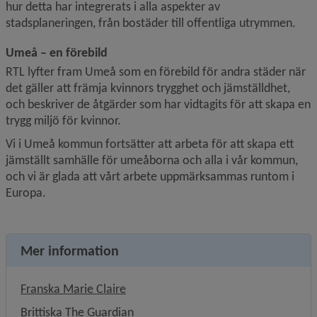
hur detta har integrerats i alla aspekter av 
stadsplaneringen, från bostäder till offentliga utrymmen.
Umeå – en förebild
RTL lyfter fram Umeå som en förebild för andra städer när 
det gäller att främja kvinnors trygghet och jämställdhet, 
och beskriver de åtgärder som har vidtagits för att skapa en 
trygg miljö för kvinnor.
Vi i Umeå kommun fortsätter att arbeta för att skapa ett 
jämställt samhälle för umeåborna och alla i vår kommun, 
och vi är glada att vårt arbete uppmärksammas runtom i 
Europa.
Mer information
Länk till annan webbplats, öppnas i ny
Franska Marie Claire
Länk till annan webbplats, öppnas i 
Brittiska The Guardian