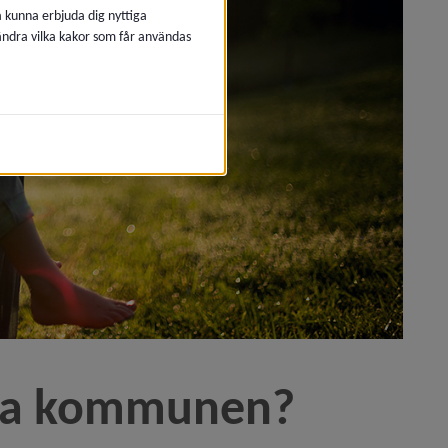
å kunna erbjuda dig nyttiga
 ändra vilka kakor som får användas
till handlingar)
fter hävt avtal)
kta kommunen?