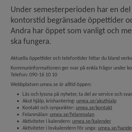
Under semesterperioden har en de
rstärkt styrgrupp tillsatt för vissel­blåsar­funktion)
kontorstid begränsade öppettider o
Andra har öppet som vanligt och med
upp och riktlinjer för visselblåsarfunktionen)
ska fungera.
för Cherson i Ukraina)
Aktuella öppettider och telefontider hittar du bland ver
Kommuninformationen ger svar på enkla frågor under ko
rtikeln Kommunen klubbar ny klimatfärdplan)
Telefon: 090-16 10 10
Webbplatsen umea.se är alltid öppen:
n ska stärka kommunens visselblåsarfunktion)
Läs och lyssna på nyheter, ta del av service och svar
Akut hjälp, krishantering: 
umea.se/akuthjalp
Kontakt och synpunkter: 
umea.se/kontakt
upphandlings­modell för hemtjänst)
Felanmälan: 
umea.se/felanmalan
Aktiviteter i kalendern: 
umea.se/kalender
Aktiviteter i lovkalendern för unga: 
umea.se/hande
rtikeln Kommunen utvald att medverka i utveckling av