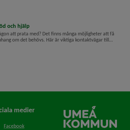
srik och rolig sommar!
töd och hjälp
ågon att prata med? Det finns många möjligheter att få
hang om det behövs. Här är viktiga kontaktvägar till
a aktörer i samhället.
ciala medier
Facebook