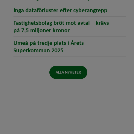
(öppnar ar
Inga dataförluster efter cyberangrepp
Fastighetsbolag bröt mot avtal – krävs
(öppnar artikeln Fastighe
på 7,5 miljoner kronor
Umeå på tredje plats i Årets
(öppnar artikeln Umeå på t
Superkommun 2025
ALLA NYHETER