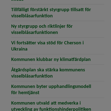
Tillfälligt förstärkt styrgrupp tillsatt för
(öppnar artikeln Tillfälligt fö
vissel­blåsar­funktion
Ny styrgrupp och riktlinjer för
(öppnar artikeln Ny styrgr
visselblåsarfunktionen
Vi fortsätter visa stöd för Cherson i
(öppnar artikeln Vi fortsätter visa stöd 
Ukraina
(öppnar a
Kommunen klubbar ny klimatfärdplan
Åtgärdsplan ska stärka kommunens
(öppnar artikeln Åtgärdspla
visselblåsarfunktion
Kommunen byter upphandlings­modell
(öppnar artikeln Kommunen byter 
för hemtjänst
Kommunen utvald att medverka i
(öppnar a
utveckling av funktionshinder­politiken