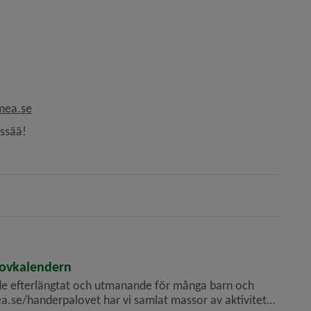
mea.se
ssää!
i lovkalendern
e efterlängtat och utmanande för många barn och