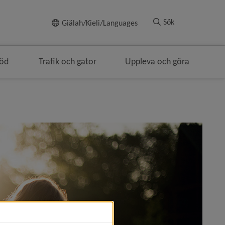
Till innehållet
Sök
Giälah/Kieli/Languages
töd
Trafik och gator
Uppleva och göra
ärvaro skillnad)