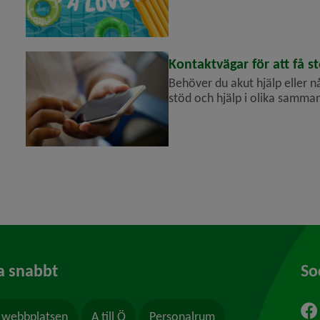
många gratis, för en innehåll
Kontaktvägar för att få s
Behöver du akut hjälp eller n
stöd och hjälp i olika samman
stöd från kommunen och andr
a snabbt
So
webbplatsen
A till Ö
Personalrum