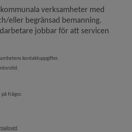
l kommunala verksamheter med 
ch/eller begränsad bemanning. 
arbetare jobbar för att servicen 
ksamhetens kontaktuppgifter.
ntorstid.
 på frågor.
Länk till annan webbplats.
rpalovet
 funktionshinder­politiken)