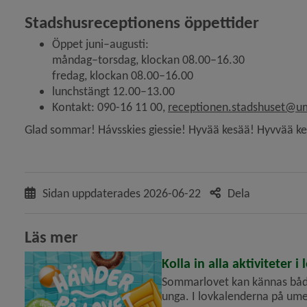
Stadshusreceptionens öppettider
tikeln Inga dataförluster efter cyberangrepp)
Öppet juni–augusti:
måndag–torsdag, klockan 08.00–16.30
tsbolag bröt mot avtal – krävs på 7,5 miljoner kronor)
fredag, klockan 08.00–16.00
lunchstängt 12.00–13.00
Kontakt: 090-16 11 00, 
receptionen.stadshuset@u
redje plats i Årets Superkommun 2025)
Glad sommar! Hávsskies giessie! Hyvää kesää! Hyvvää ke
Sidan uppdaterades
2026-06-22
Dela
Läs mer
Kolla in alla aktiviteter 
Sommarlovet kan kännas båd
unga. I lovkalenderna på umea.se/handerpalovet har vi samlat massor av aktiviteter,