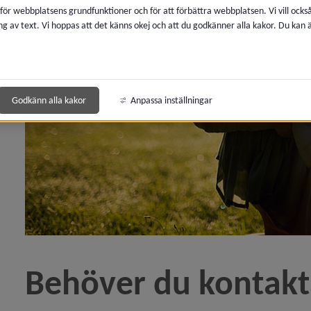
 för webbplatsens grundfunktioner och för att förbättra webbplatsen. Vi vill ocks
ng av text. Vi hoppas att det känns okej och att du godkänner alla kakor. Du kan
marbete längs E12 mellan Atlanten och Kvarken)
 topp när Årets Superkommuner utsågs)
Godkänn alla kakor
Anpassa inställningar
maj: EU och Europa är viktigt för Umeå)
Kommunen vidtar juridiska åtgärder för att få tillgång 
blåsarfunktion på plats)
ln Kommunen upphandlar temporär visselblåsartjänst e
Behöver du konta
årds­anstalt inleds)