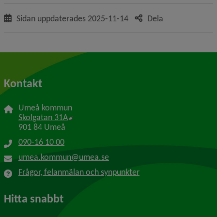
Sidan uppdaterades
2025-11-14
Dela
Kontakt
Umeå kommun
Länk till annan webbplats, öppnas i nytt f
Skolgatan 31A
901 84 Umeå
090-16 10 00
umea.kommun@umea.se
Frågor, felanmälan och synpunkter
Hitta snabbt