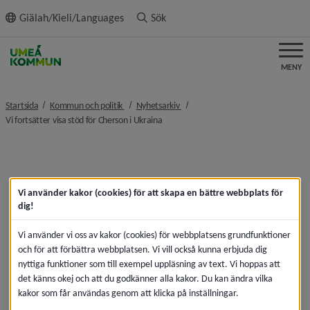
ll innehållet
Giälah/Kieli/Languages
Sök
MENY
nivå i brödsmulenavigeringen
nivå i brödsmulenavigeringen
Startsida
Kommun och politik
Nyhetsarkiv
nivå i brödsmulenavigeringen
Vi fortsätter visa stöd för Cherson i Ukraina
Vi använder kakor (cookies) för att skapa en bättre webbplats för
dig!
Vi använder vi oss av kakor (cookies) för webbplatsens grundfunktioner
och för att förbättra webbplatsen. Vi vill också kunna erbjuda dig
nyttiga funktioner som till exempel uppläsning av text. Vi hoppas att
det känns okej och att du godkänner alla kakor. Du kan ändra vilka
kakor som får användas genom att klicka på inställningar.