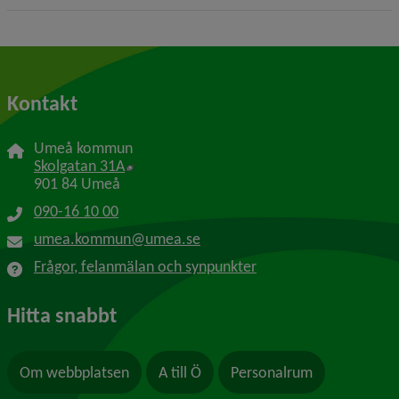
Kontakt
Umeå kommun
Länk till annan webbplats, öppnas i nytt f
Skolgatan 31A
901 84 Umeå
090-16 10 00
umea.kommun@umea.se
Frågor, felanmälan och synpunkter
Hitta snabbt
Om webbplatsen
A till Ö
Personalrum