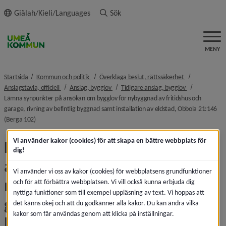
ll innehållet
Giälah/Kieli/Languages
Sök
MENY
nivå i brödsmulenavigeringen
nivå i brödsmu
Startsida
Kommun och politik
Överklaga beslut, rättssäkerhet
nivå i brödsmulenavigeringen
nivå i brödsmulenavigeringen
nivå i brödsmu
Anslagstavla, officiell
Anslag, bygglov
Tidigare anslag, bygglov
Lämna synpunkter på ansökan om bygglov för nybyggnad av fritidshus och
garage, rivning av befintlig byggnad samt installation av eldstad, Obbola 21:146
nivå i brödsmulenavigeringen
(Berga 102)
Vi använder kakor (cookies) för att skapa en bättre webbplats för
Lämna synpunkter på 
dig!
ansökan om bygglov för 
Vi använder vi oss av kakor (cookies) för webbplatsens grundfunktioner
nybyggnad av fritidshus och 
och för att förbättra webbplatsen. Vi vill också kunna erbjuda dig
nyttiga funktioner som till exempel uppläsning av text. Vi hoppas att
garage, rivning av befintlig 
det känns okej och att du godkänner alla kakor. Du kan ändra vilka
kakor som får användas genom att klicka på inställningar.
byggnad samt installation av 