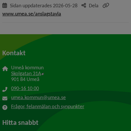
Sidan uppdaterades
2026-05-28
Dela
www.umea.se/anslagstavla
Kontakt
Umeå kommun
Länk till annan webbplats, öppnas i nytt f
Skolgatan 31A
901 84 Umeå
090-16 10 00
umea.kommun@umea.se
Frågor, felanmälan och synpunkter
Hitta snabbt