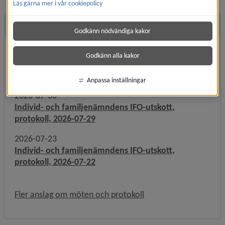
Läs gärna mer i vår cookiepolicy
Möten och protokoll
Godkänn nödvändiga kakor
2026-08-06
Godkänn alla kakor
Individ- och familjenämndens IFO-utskott,
protokoll, 2026-08-05
Anpassa inställningar
2026-07-30
Individ- och familjenämndens IFO-utskott,
protokoll, 2026-07-29
2026-07-23
Individ- och familjenämndens IFO-utskott,
protokoll, 2026-07-22
Fler anslag om möten och protokoll