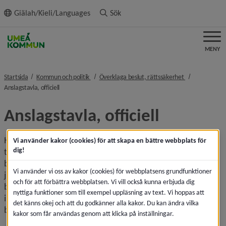
ll innehållet
Giälah/Kieli/Languages
Sök
MENY
nivå i brödsmulenavigeringen
nivå i brödsmu
Startsida
Kommun och politik
Överklaga beslut, rättssäkerhet
nivå i brödsmulenavigeringen
Anslagstavla, officiell
Anslagstavla, officiell
Här på kommunens officiella anslagstavla kan du läsa 
Vi använder kakor (cookies) för att skapa en bättre webbplats för
dig!
tillkännagivanden och kungörelser. Det betyder att vi 
berättar något offentligt, till exempel att ett protokoll är 
Vi använder vi oss av kakor (cookies) för webbplatsens grundfunktioner
justerat, att kommunfullmäktige sammanträder eller så 
och för att förbättra webbplatsen. Vi vill också kunna erbjuda dig
bjuder vi in till samråd om en detaljplan. Kungörelser 
nyttiga funktioner som till exempel uppläsning av text. Vi hoppas att
informerar om ett ärende i ett tidigt skede så att du som är 
det känns okej och att du godkänner alla kakor. Du kan ändra vilka
berörd kan lämna synpunkter eller eventuellt överklaga.
kakor som får användas genom att klicka på inställningar.