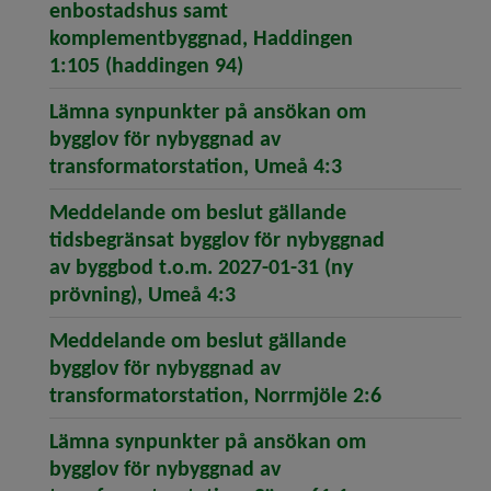
enbostadshus samt
komplementbyggnad, Haddingen
(öppnar artikeln Meddelan
1:105 (haddingen 94)
Lämna synpunkter på ansökan om
bygglov för nybyggnad av
(öppnar artikel
transformatorstation, Umeå 4:3
Meddelande om beslut gällande
tidsbegränsat bygglov för nybyggnad
av byggbod t.o.m. 2027-01-31 (ny
(öppnar artikeln Meddeland
prövning), Umeå 4:3
Meddelande om beslut gällande
bygglov för nybyggnad av
(öppnar art
transformatorstation, Norrmjöle 2:6
Lämna synpunkter på ansökan om
bygglov för nybyggnad av