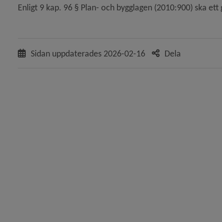
Enligt 9 kap. 96 § Plan- och bygglagen (2010:900) ska e
ande bygglov för ändring av fasad i enbostadshus, Hös
Sidan uppdaterades
2026-02-16
Dela
ter på ansökan om tidsbegränsat bygglov för nybygg
 ansökan om bygglov för fasadändring samt till- och