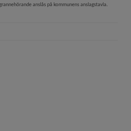
tt grannehörande anslås på kommunens anslagstavla.
sjö 14:1 (hössjö 565))
nad av annan byggnad samt komplementbyggnad, Skull
 ombyggnad av centrumbyggnad, Stormen 1 (Västra Str