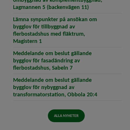
(öppnar artikeln
Lagmannen 5 (backenvägen 11)
Lämna synpunkter på ansökan om
bygglov för tillbyggnad av
flerbostadshus med fläktrum,
(öppnar artikeln Lämna synpunkter 
Magistern 1
Meddelande om beslut gällande
bygglov för fasadändring av
(öppnar artikeln Meddel
flerbostadshus, Sabeln 7
Meddelande om beslut gällande
bygglov för nybyggnad av
(öppnar artik
transformatorstation, Obbola 20:4
ALLA NYHETER