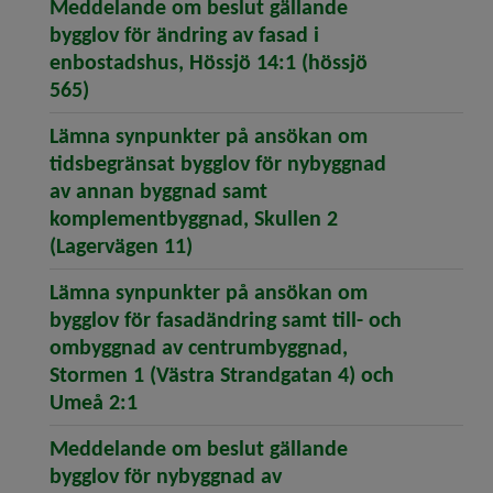
Meddelande om beslut gällande
bygglov för ändring av fasad i
enbostadshus, Hössjö 14:1 (hössjö
(öppnar artikeln Meddelande om beslut gäll
565)
Lämna synpunkter på ansökan om
tidsbegränsat bygglov för nybyggnad
av annan byggnad samt
komplementbyggnad, Skullen 2
(öppnar artikeln Lämna synpunk
(Lagervägen 11)
Lämna synpunkter på ansökan om
bygglov för fasadändring samt till- och
ombyggnad av centrumbyggnad,
Stormen 1 (Västra Strandgatan 4) och
(öppnar artikeln Lämna synpunkter på
Umeå 2:1
Meddelande om beslut gällande
bygglov för nybyggnad av