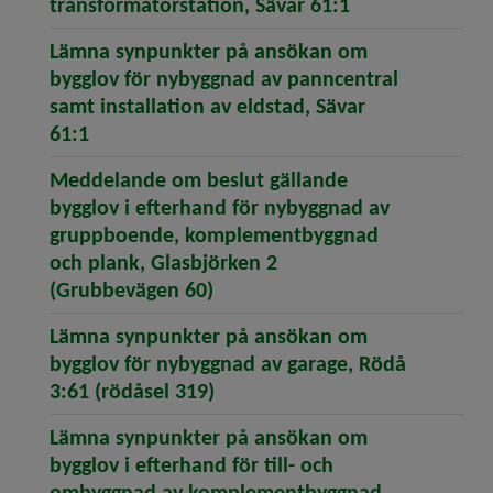
(öppnar artike
transformatorstation, Sävar 61:1
Lämna synpunkter på ansökan om
bygglov för nybyggnad av panncentral
samt installation av eldstad, Sävar
(öppnar artikeln Lämna synpunkter på ansök
61:1
Meddelande om beslut gällande
bygglov i efterhand för nybyggnad av
gruppboende, komplementbyggnad
och plank, Glasbjörken 2
(öppnar artikeln Meddelande 
(Grubbevägen 60)
Lämna synpunkter på ansökan om
bygglov för nybyggnad av garage, Rödå
(öppnar artikeln Lämna synpu
3:61 (rödåsel 319)
Lämna synpunkter på ansökan om
bygglov i efterhand för till- och
ombyggnad av komplementbyggnad,