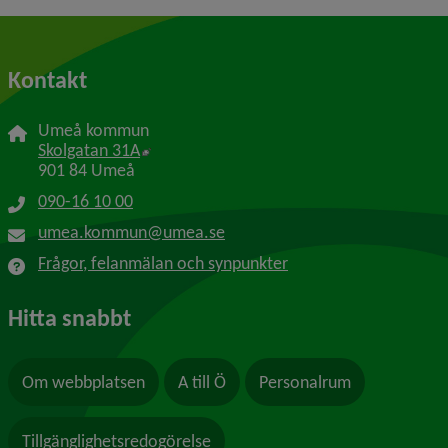
Kontakt
Umeå kommun
Länk till annan webbplats, öppnas i nytt f
Skolgatan 31A
901 84 Umeå
090-16 10 00
umea.kommun@umea.se
Frågor, felanmälan och synpunkter
Hitta snabbt
Om webbplatsen
A till Ö
Personalrum
Tillgänglighetsredogörelse