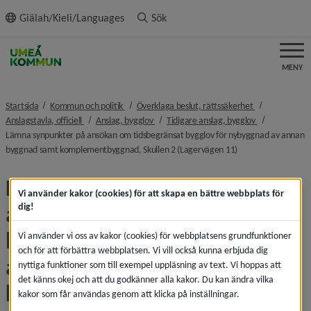
ll innehållet
Giälah/Kieli/Languages
Sök
MENY
nivå i brödsmulenavigeringen
nivå i brödsmu
Startsida
Kommun och politik
Överklaga beslut, rättssäkerhet
nivå i brödsmulenavigeringen
nivå i brödsmulenavigeringen
nivå i brödsmu
Anslagstavla, officiell
Anslag, bygglov
Tidigare anslag, bygglov
Lämna synpunkter på ansökan om tidsbegränsat bygglov för nybyggnad av annan
nivå i brödsmulenav
byggnad samt komplementbyggnad, Skullen 2 (Lagervägen 11)
Lämna synpunkter på 
Vi använder kakor (cookies) för att skapa en bättre webbplats för
ansökan om tidsbegränsat 
dig!
bygglov för nybyggnad av 
Vi använder vi oss av kakor (cookies) för webbplatsens grundfunktioner
och för att förbättra webbplatsen. Vi vill också kunna erbjuda dig
annan byggnad samt 
nyttiga funktioner som till exempel uppläsning av text. Vi hoppas att
det känns okej och att du godkänner alla kakor. Du kan ändra vilka
komplementbyggnad, 
kakor som får användas genom att klicka på inställningar.