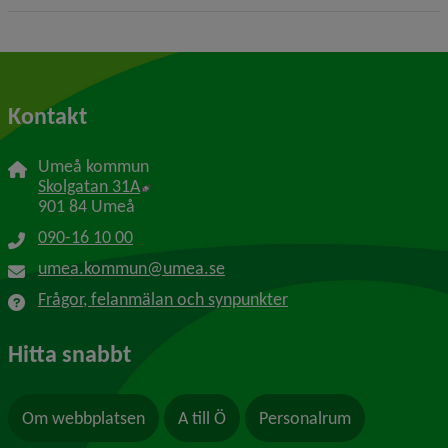
Kontakt
Umeå kommun
Länk till annan webbplats, öppnas i nytt f
Skolgatan 31A
901 84 Umeå
090-16 10 00
umea.kommun@umea.se
Frågor, felanmälan och synpunkter
Hitta snabbt
Om webbplatsen
A till Ö
Personalrum