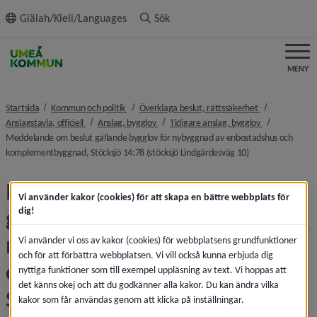
ll innehållet
Giälah/Kieli/Languages
Sök
MENY
nivå i brödsmulenavigeringen
nivå i brödsmu
Startsida
Kommun och politik
Överklaga beslut, rättssäkerhet
nivå i brödsmulenavigeringen
nivå i brödsmulenavigeringen
nivå i brödsmu
Anslagstavla, officiell
Anslag, bygglov
Tidigare anslag, bygglov
Meddelande om beslut gällande bygglov för nybyggnad av enbostadshus och
nivå i brödsmulen
komplementbyggnad, Stöcksjö 14:78 (stöcksjö Lindgärdesväg 10)
Meddelande om beslut 
Vi använder kakor (cookies) för att skapa en bättre webbplats för
gällande bygglov för 
dig!
nybyggnad av enbostadshus 
Vi använder vi oss av kakor (cookies) för webbplatsens grundfunktioner
och för att förbättra webbplatsen. Vi vill också kunna erbjuda dig
och komplementbyggnad, 
nyttiga funktioner som till exempel uppläsning av text. Vi hoppas att
det känns okej och att du godkänner alla kakor. Du kan ändra vilka
Stöcksjö 14:78 (stöcksjö 
kakor som får användas genom att klicka på inställningar.