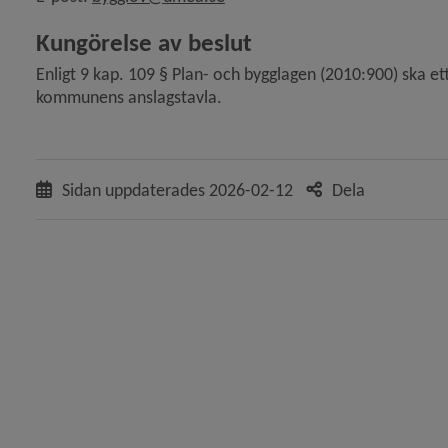
Kungörelse av beslut
Enligt 9 kap. 109 § Plan- och bygglagen (2010:900) ska et
ande bygglov för ändring av fasad i enbostadshus, Hös
kommunens anslagstavla.
Sidan uppdaterades
2026-02-12
Dela
ter på ansökan om tidsbegränsat bygglov för nybygg
 ansökan om bygglov för fasadändring samt till- och