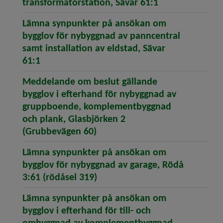
(öppnar artike
transformatorstation, Sävar 61:1
Lämna synpunkter på ansökan om
bygglov för nybyggnad av panncentral
samt installation av eldstad, Sävar
(öppnar artikeln Lämna synpunkter på ansök
61:1
Meddelande om beslut gällande
bygglov i efterhand för nybyggnad av
gruppboende, komplementbyggnad
och plank, Glasbjörken 2
(öppnar artikeln Meddelande 
(Grubbevägen 60)
Lämna synpunkter på ansökan om
bygglov för nybyggnad av garage, Rödå
(öppnar artikeln Lämna synpu
3:61 (rödåsel 319)
Lämna synpunkter på ansökan om
bygglov i efterhand för till- och
ombyggnad av komplementbyggnad,