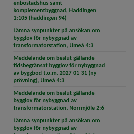
enbostadshus samt
komplementbyggnad, Haddingen
(öppnar artikeln Meddelan
1:105 (haddingen 94)
Lämna synpunkter på ansökan om
bygglov för nybyggnad av
(öppnar artikel
transformatorstation, Umeå 4:3
Meddelande om beslut gällande
tidsbegränsat bygglov för nybyggnad
av byggbod t.o.m. 2027-01-31 (ny
(öppnar artikeln Meddeland
prövning), Umeå 4:3
Meddelande om beslut gällande
bygglov för nybyggnad av
(öppnar art
transformatorstation, Norrmjöle 2:6
Lämna synpunkter på ansökan om
bygglov för nybyggnad av