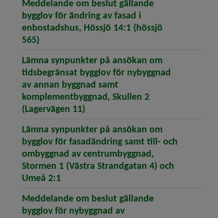
Meddelande om beslut gällande
bygglov för ändring av fasad i
enbostadshus, Hössjö 14:1 (hössjö
(öppnar artikeln Meddelande om beslut gäll
565)
Lämna synpunkter på ansökan om
tidsbegränsat bygglov för nybyggnad
av annan byggnad samt
komplementbyggnad, Skullen 2
(öppnar artikeln Lämna synpunk
(Lagervägen 11)
Lämna synpunkter på ansökan om
bygglov för fasadändring samt till- och
ombyggnad av centrumbyggnad,
Stormen 1 (Västra Strandgatan 4) och
(öppnar artikeln Lämna synpunkter på
Umeå 2:1
Meddelande om beslut gällande
bygglov för nybyggnad av