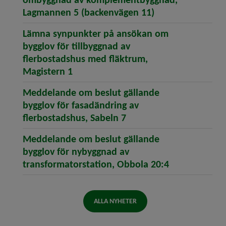
(öppnar artikeln
Lagmannen 5 (backenvägen 11)
Lämna synpunkter på ansökan om
bygglov för tillbyggnad av
flerbostadshus med fläktrum,
(öppnar artikeln Lämna synpunkter 
Magistern 1
Meddelande om beslut gällande
bygglov för fasadändring av
(öppnar artikeln Meddel
flerbostadshus, Sabeln 7
Meddelande om beslut gällande
bygglov för nybyggnad av
(öppnar artik
transformatorstation, Obbola 20:4
ALLA NYHETER