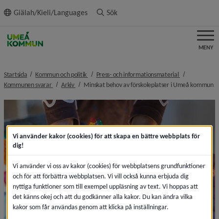
ll innehållet
Giälah/Kieli/Languages
Sök
MENY
nivå i brödsmulenavigeringen
nivå i brödsmu
Startsida
Kommun och politik
Press- och informationsmaterial
nivå i brödsmulenavigeringen
nivå i brödsmulenavigeringen
ni
Kommunen svarar
Arkiv
Minskat behov av förskoleplatser i Umeå kommun
Vi använder kakor (cookies) för att skapa en bättre webbplats för
dig!
Vi använder vi oss av kakor (cookies) för webbplatsens grundfunktioner
och för att förbättra webbplatsen. Vi vill också kunna erbjuda dig
nyttiga funktioner som till exempel uppläsning av text. Vi hoppas att
det känns okej och att du godkänner alla kakor. Du kan ändra vilka
kakor som får användas genom att klicka på inställningar.