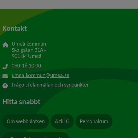
Kontakt
Umeå kommun
Länk till annan webbplats, öppnas i nytt f
Skolgatan 31A
901 84 Umeå
090-16 10 00
umea.kommun@umea.se
Frågor, felanmälan och synpunkter
Hitta snabbt
Om webbplatsen
A till Ö
Personalrum