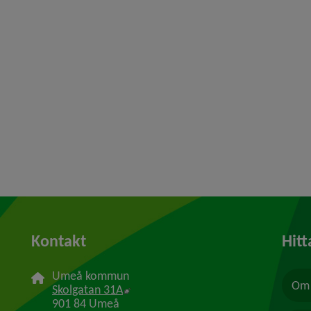
Kontakt
Hitt
Umeå kommun
Om 
Länk till annan webbplats, öppnas i n
Skolgatan 31A
901 84 Umeå