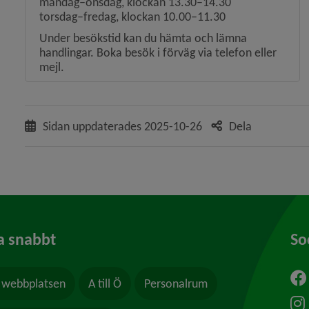
måndag–onsdag, klockan 13.30–14.30
torsdag–fredag, klockan 10.00–11.30
Under besökstid kan du hämta och lämna
handlingar. Boka besök i förväg via telefon eller
mejl.
Sidan uppdaterades
2025-10-26
Dela
a snabbt
So
webbplatsen
A till Ö
Personalrum
ytt fönster.