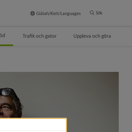
Till innehållet
Sök
Giälah/Kieli/Languages
töd
Trafik och gator
Uppleva och göra
i brödsmulenavigeringen