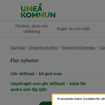
Förskola, skola och
Bygga, bo och miljö
utbildning
nivå i brödsmulenavigeringe
nivå 
Startsida
Omsorg och stöd
Ekonomi och pengar
Go
Fler nyheter
(öppnar artikeln Gör s
Gör skillnad – bli god man
Uppdraget som gör skillnad – både för
(öppnar artikeln Uppdraget so
andra och dig själv
Vi använder kakor (cookies) för at