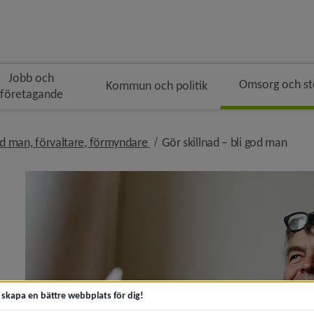
Jobb och
Omsorg och s
Kommun och politik
företagande
n
i brödsmulenavigeringen
nivå i brödsmulenavigeringen
nivå 
d man, förvaltare, förmyndare
Gör skillnad – bli god man
killnad – bli god man)
m gör skillnad – både för andra och dig själv)
t skapa en bättre webbplats för dig!