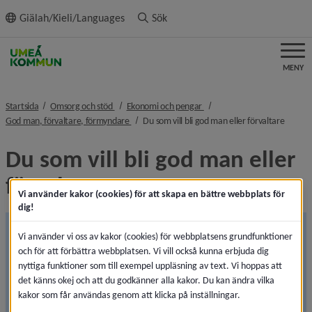
ll innehållet
Giälah/Kieli/Languages
Sök
MENY
nivå i brödsmulenavigeringen
nivå i brödsmulenavigeringen
Startsida
Omsorg och stöd
Ekonomi och pengar
nivå i brödsmulenavigeringen
nivå i 
God man, förvaltare, förmyndare
Du som vill bli god man eller förvaltare
Du som vill bli god man eller 
förvaltare
Vi använder kakor (cookies) för att skapa en bättre webbplats för
dig!
Informationen på sidan ses över
Vi använder vi oss av kakor (cookies) för webbplatsens grundfunktioner
Den 1 juli 2026 träder flera lagändringar inom 
och för att förbättra webbplatsen. Vi vill också kunna erbjuda dig
nyttiga funktioner som till exempel uppläsning av text. Vi hoppas att
ställföreträdarområdet i kraft. Vi uppdaterar därför 
det känns okej och att du godkänner alla kakor. Du kan ändra vilka
innehållet på denna sida. Arbetet pågår för att 
kakor som får användas genom att klicka på inställningar.
säkerställa att informationen är korrekt, aktuell och 