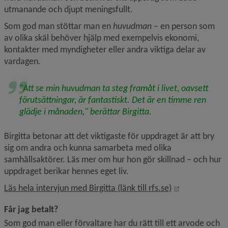
utmanande och djupt meningsfullt.
Som god man stöttar man en 
huvudman
 – en person som 
av olika skäl behöver hjälp med exempelvis ekonomi, 
kontakter med myndigheter eller andra viktiga delar av 
vardagen.
"Att se min huvudman ta steg framåt i livet, oavsett 
förutsättningar, är fantastiskt. Det är en timme ren 
glädje i månaden,"
 berättar Birgitta.
Birgitta betonar att det viktigaste för uppdraget är att bry 
sig om andra och kunna samarbeta med olika 
samhällsaktörer. Läs mer om hur hon gör skillnad – och hur 
uppdraget berikar hennes eget liv.
Länk till ann
Läs hela intervjun med Birgitta (länk till rfs.se)
Får jag betalt?
Som god man eller förvaltare har du rätt till ett arvode och 