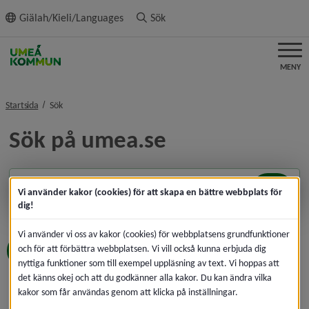
ll innehållet
Giälah/Kieli/Languages
Sök
MENY
nivå i brödsmulenavigeringen
Startsida
Sök
Sök på umea.se
Sök
Vi använder kakor (cookies) för att skapa en bättre webbplats för
dig!
Vi använder vi oss av kakor (cookies) för webbplatsens grundfunktioner
och för att förbättra webbplatsen. Vi vill också kunna erbjuda dig
SÖK I DOKUMENT OCH FILER
nyttiga funktioner som till exempel uppläsning av text. Vi hoppas att
det känns okej och att du godkänner alla kakor. Du kan ändra vilka
Din sökning
군포홀덤 CDDC7,CഠM 프로모션코드 B77
kakor som får användas genom att klicka på inställningar.
알파고파워볼㌭토토검증소ם다음야구생중계ژ세부바