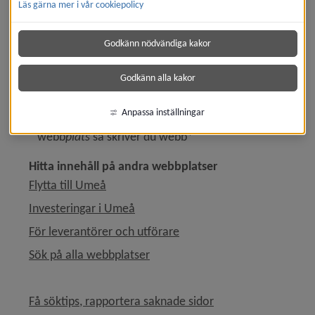
카라⍹화순원엑스벳/
matchade inte något dokument
Läs gärna mer i vår cookiepolicy
Prova gärna något av följande:
Godkänn nödvändiga kakor
Kontrollera att du har stavat korrekt.
Ange mindre specifika sökord.
Godkänn alla kakor
Prova med ett alternativt ord eller en synonym.
Använd asterisk för att hitta andra ändelser av det
Anpassa inställningar
eftersökta. Vill du t ex söka på både webb
sida
och
webb
plats
så skriver du webb*
Hitta innehåll på andra webbplatser
Flytta till Umeå
Investeringar i Umeå
För leverantörer och utförare
Sök på alla webbplatser
Få söktips, rapportera saknade sidor