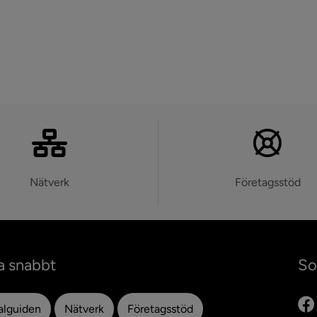
Nätverk
Företagsstöd
a snabbt
So
alguiden
Nätverk
Företagsstöd