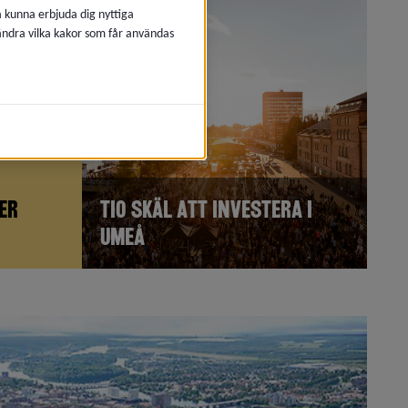
å kunna erbjuda dig nyttiga
 ändra vilka kakor som får användas
er
Tio skäl att investera i
Umeå