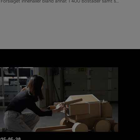
 Förslaget innehåller bland annat 1 400 bostäder samt s...
025-05-30