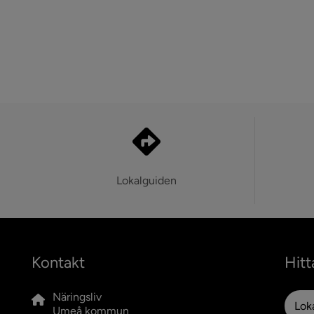
Lokalguiden
Kontakt
Hitt
Näringsliv
Lok
Umeå kommun