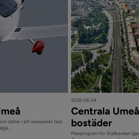
2026-06-24
 Umeå
Centrala Umeå
bostäder
som deltar i ett europeiskt test
lgä...
Planprogram för Stallbacken (