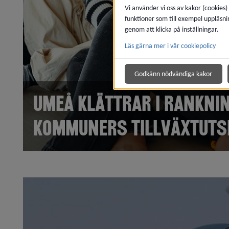
Vi använder vi oss av kakor (cookies)
funktioner som till exempel uppläsni
genom att klicka på inställningar.
Läs gärna mer i vår cookiepolicy
Godkänn nödvändiga kakor
Umeå klättrar i rankni
kommuners tillväxtuts