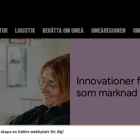
TUR
LOGISTIK
BERÄTTA OM UMEÅ
UMEÅREGIONEN
UM
Innovationer 
som marknad
t skapa en bättre webbplats för dig!