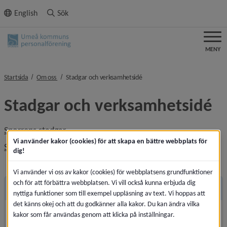
ll innehållet
English
Sök
MENY
nivå i brödsmulenavigeringen
nivå i brödsmulenavigeringen
Startsida
Om oss
Stadgar och verksamhetsidé
Stadgar och verksamhetsidé
, 119.8 kB, öppnas i nytt fönster.
Sporrens stadgar
Vi använder kakor (cookies) för att skapa en bättre webbplats för
, 16.5 kB, öppnas i nytt fönster.
Sporrens verksamhetsidé
dig!
Vi använder vi oss av kakor (cookies) för webbplatsens grundfunktioner
och för att förbättra webbplatsen. Vi vill också kunna erbjuda dig
Andra sidor
nyttiga funktioner som till exempel uppläsning av text. Vi hoppas att
det känns okej och att du godkänner alla kakor. Du kan ändra vilka
kakor som får användas genom att klicka på inställningar.
Allmänna villkor