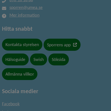
sporren@umea.se
Mer information
Hitta snabbt
Länk till en annan we
Kontakta styrelsen
Sporrens app
Hälsoguide
Swish
Söksida
Allmänna villkor
Sociala medier
Facebook