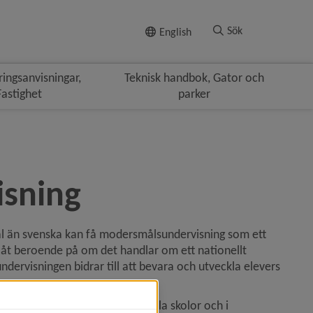
Till innehållet
Sök
English
ringsanvisningar,
Teknisk handbok, Gator och
Fastighet
parker
sning
än svenska kan få modersmålsundervisning som ett 
 åt beroende på om det handlar om ett nationellt 
ervisningen bidrar till att bevara och utveckla elevers 
klass till gymnasiet i kommunala skolor och i 