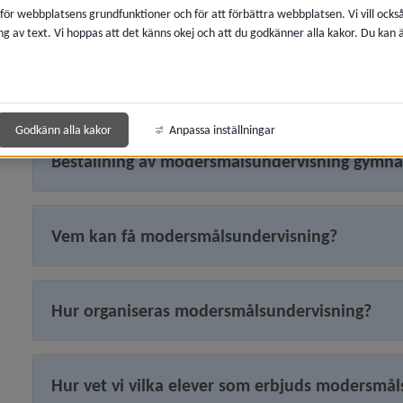
fristående skolor som har tecknat ett avtal om moders
 för webbplatsens grundfunktioner och för att förbättra webbplatsen. Vi vill ocks
bedrivs av Kompetens­centrum för flerspråkighet (KCF) ant
ng av text. Vi hoppas att det känns okej och att du godkänner alla kakor. Du kan
Beställning av modersmålsundervisning grund
Godkänn alla kakor
Anpassa inställningar
Beställning av modersmålsundervisning gymna
Vem kan få modersmålsundervisning?
Hur organiseras modersmålsundervisning?
Hur vet vi vilka elever som erbjuds modersmå