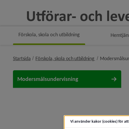
Förskola, skola och utbildning
Hemtjän
nivå i brödsmule
Startsida
Förskola, skola och utbildning
Modersmålsun
Modersmålsundervisning
Vi använder kakor (cookies) för at