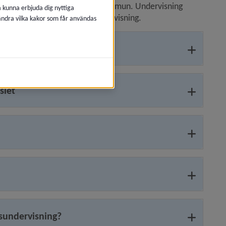
målsundervisning med Umeå kommun. Undervisning 
å kunna erbjuda dig nyttiga
ingen som när- eller fjärrundervisning.
 ändra vilka kakor som får användas
skolan
siet
lsundervisning?