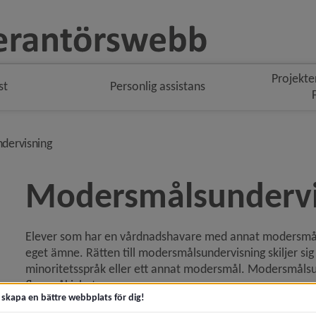
Projekte
st
Personlig assistans
navigeringen
nivå i brödsmulenavigeringen
dervisning
Modersmålsundervi
Elever som har en vårdnadshavare med annat modersmål 
eget ämne. Rätten till modersmålsundervisning skiljer sig
minoritetsspråk eller ett annat modersmål. Modersmålsund
flerspråkighet.
t skapa en bättre webbplats för dig!
Modersmålsundervisning erbjuds elever som går i förskole