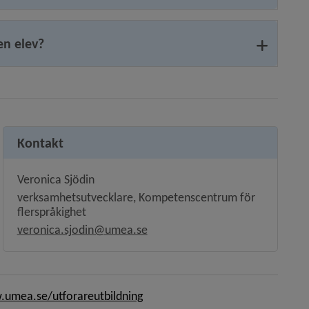
en elev?
Kontakt
Veronica Sjödin
verksamhetsutvecklare, Kompetenscentrum för
flerspråkighet
veronica.sjodin@umea.se
umea.se/utforareutbildning