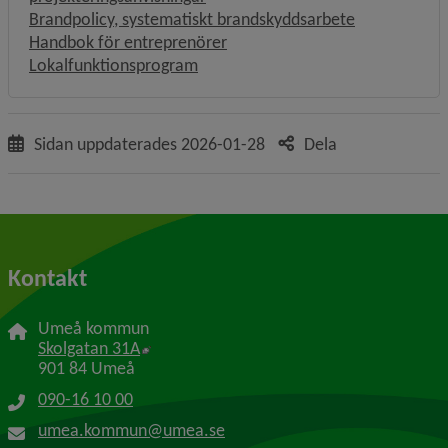
Brandpolicy, systematiskt brandskyddsarbete
Handbok för entreprenörer
Lokalfunktionsprogram
Sidan uppdaterades
2026-01-28
Dela
Kontakt
Umeå kommun
Länk till annan webbplats, öppnas i nytt f
Skolgatan 31A
901 84 Umeå
090-16 10 00
umea.kommun@umea.se