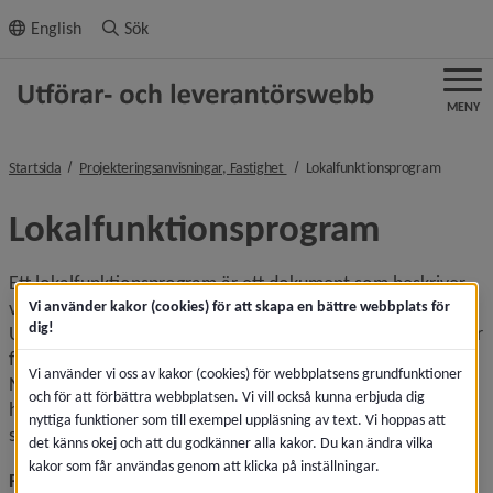
ll innehållet
English
Sök
MENY
nivå i brödsmulenavigeringen
nivå i b
Startsida
Projekteringsanvisningar, Fastighet
Lokalfunktionsprogram
Lokalfunktionsprogram
Ett lokalfunktionsprogram är ett dokument som beskriver 
vad vi ser som ändamålsenliga lokaler och utemiljöer i 
Vi använder kakor (cookies) för att skapa en bättre webbplats för
dig!
Umeå kommun. Lokalfunktionsprogram finns framtaget för 
förskolan, grundskolan och socialtjänstens verksamheter. 
Vi använder vi oss av kakor (cookies) för webbplatsens grundfunktioner
Nedan finns länkar till dokument för nedladdning, både 
och för att förbättra webbplatsen. Vi vill också kunna erbjuda dig
hela dokumentet och enskilda kapitel. Klickar du på länken, 
nyttiga funktioner som till exempel uppläsning av text. Vi hoppas att
så öppnas ett dokument i eget fönster. 
det känns okej och att du godkänner alla kakor. Du kan ändra vilka
kakor som får användas genom att klicka på inställningar.
Förskola