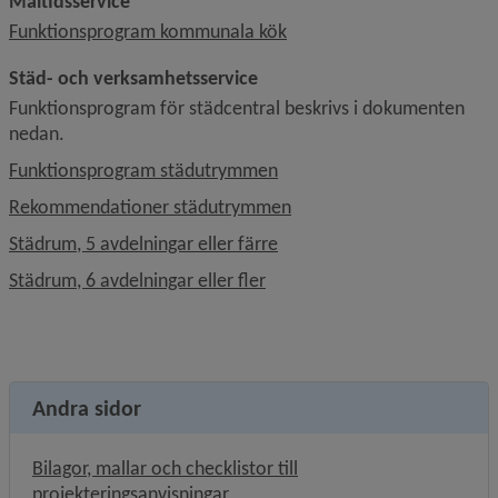
Måltidsservice
, 2 MB.
Funktionsprogram kommunala kök
Städ- och verksamhetsservice
Funktionsprogram för städcentral beskrivs i dokumenten 
nedan.
, 457 kB, öppnas i nytt fönst
Funktionsprogram städutrymmen
, 479 kB, öppnas i nytt fön
Rekommendationer städutrymmen
, 102.6 kB, öppnas i nytt fön
Städrum, 5 avdelningar eller färre
, 103.6 kB, öppnas i nytt föns
Städrum, 6 avdelningar eller fler
Andra sidor
Bilagor, mallar och checklistor till
projekteringsanvisningar