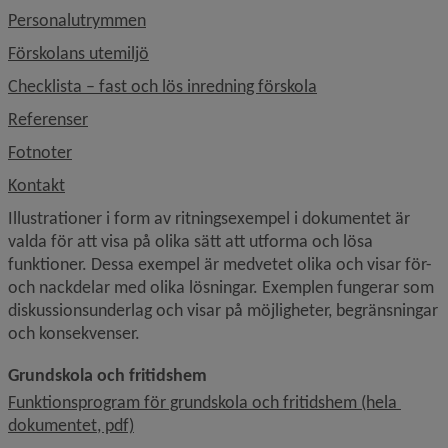
, 252 kB.
Personalutrymmen
, 509.5 kB.
Förskolans utemiljö
, 221.7 kB.
Checklista – fast och lös inredning förskola
, 94 kB.
Referenser
, 153.5 kB.
Fotnoter
, 105.2 kB.
Kontakt
Illustrationer i form av ritningsexempel i dokumentet är 
valda för att visa på olika sätt att utforma och lösa 
funktioner. Dessa exempel är medvetet olika och visar för- 
och nackdelar med olika lösningar. Exemplen fungerar som 
diskussionsunderlag och visar på möjligheter, begränsningar 
och konsekvenser.
Grundskola och fritidshem
Funktionsprogram för grundskola och fritidshem (hela 
, 4.7 MB, öppnas i nytt fönster.
dokumentet, pdf)