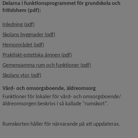
Delarna i funktionsprogrammet för grundskola och 
fritidshem (pdf):
, 1 MB, öppnas i nytt fönster.
Inledning (pdf)
, 1.1 MB, öppnas i nytt fönster.
Skolans byggnader (pdf)
, 901.2 kB, öppnas i nytt fönster.
Hemområdet (pdf)
, 813.4 kB, öppnas i nytt fönst
Praktiskt-estetiska ämnen (pdf)
, 329.7 kB, öppnas i n
Gemensamma rum och funktioner (pdf)
, 1.1 MB, öppnas i nytt fönster.
Skolans ytor (pdf)
Vård- och omsorgsboende, äldreomsorg
Funktioner för lokaler för vård- och omsorgsboende/
äldreomsorgen beskrivs i så kallade "rumskort".
Rumskorten håller för närvarande på att uppdateras.