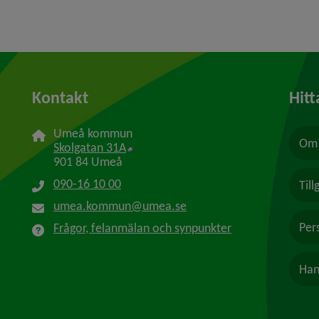
Kontakt
Hitt
Umeå kommun
Om 
Länk till annan webbplats, öppnas i n
Skolgatan 31A
901 84 Umeå
090-16 10 00
Til
umea.kommun@umea.se
Per
Frågor, felanmälan och synpunkter
Han