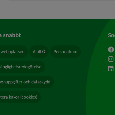
a snabbt
So
webbplatsen
A till Ö
Personalrum
ytt fönster.
lgänglighetsredogörelse
sonuppgifter och dataskydd
tera kakor (cookies)