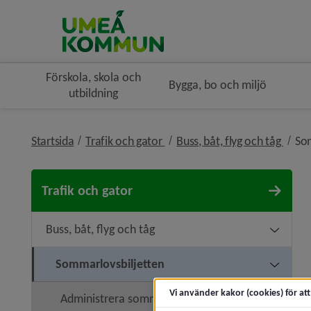
Förskola, skola och
Bygga, bo och miljö
utbildning
nivå i brödsmulenavigeringen
nivå 
Startsida
Trafik och gator
Buss, båt, flyg och tåg
Som
Trafik och gator
Buss, båt, flyg och tåg
Undermeny
Sommarlovsbiljetten
Undermen
Vi använder kakor (cookies) för at
Administrera sommarlovsbiljetten