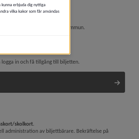
å kunna erbjuda dig nyttiga
 ändra vilka kakor som får användas
ed start och mål inom Umeå kommun.
älja kollektivtrafiken.
ga in och få tillgång till biljetten.
skort/skolkort
.
l administration av biljettbärare. Bekräftelse på 