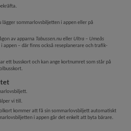
ekräfta.
 lägger sommarlovsbiljetten i appen eller på 
 någon av apparna 
Tabussen.nu
 eller 
Ultra – Umeås 
tt i appen – där finns också reseplanerare och trafik­
u har ett busskort och kan ange kortnumret som står på 
kolbusskort.
itet
arlovsbiljett.
älper vi till.
olkort kommer att få sin sommarlovsbiljett automatiskt 
marlovsbiljetten i appen går det enkelt att byta bärare.