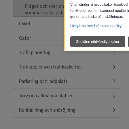
Vi använder vi oss av kakor (cookies)
Frågor och svar om
funktioner som till exempel uppläsni
sommarlovsbiljetten
genom att klicka på inställningar.
Cykel
Läs gärna mer i vår cookiepolicy
Undermen
Gator
Undermen
Godkänn nödvändiga kakor
Trafikplanering
Undermeny
Trafikregler och trafiksäkerhet
Undermeny
Parkering och laddplats
Undermen
Torg och allmänna platser
Undermen
Renhållning och snöröjning
Undermen