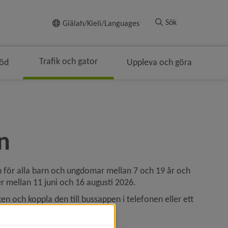
Till innehållet
Sök
Giälah/Kieli/Languages
Trafik och gator
töd
Uppleva och göra
n
en för alla barn och ungdomar mellan 7 och 19 år och 
 mellan 11 juni och 16 augusti 2026.
n och koppla den till bussappen i telefonen eller ett 
iljett.
­biljetten från måndag 8 juni.