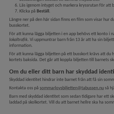
Läs igenom intyget och markera kryssrutan för att b
Klicka på 
Beställ
.
Längre ner på den här sidan finns en film som visar hur du
busskortet.
För att kunna lägga biljetten i en app behövs ett konto i
lokaltrafik
. Vi uppmuntrar barn från 13 år att ha sin bilje
information.
För att kunna lägga biljetten på ett buss­kort krävs att d
kortets baksida. Det går att koppla biljetten till barnets s
Om du eller ditt barn har skyddad ident
Skyddad identitet hindrar inte barnet från att få sin somm
Kontakta oss på 
sommarlovsbiljetten@tabussen.nu
 så hj
Barn med skyddad identitet som sedan tidigare har ett sk
laddad på skolkortet. Vill du att barnet hellre ska ha som