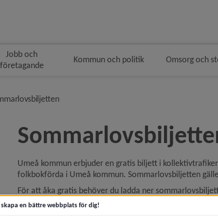
Jobb och
Kommun och politik
Omsorg och s
företagande
i brödsmulenavigeringen
nivå i brödsmulenavigeringen
marlovsbiljetten
Sommarlovsbiljette
Umeå kommun erbjuder en gratis ­biljett i kollektivtrafik
 för Buss, båt, flyg och tåg
folkbokförda i Umeå kommun. Sommarlovs­biljetten gäller
y för Sommarlovsbiljetten
För att åka gratis behöver du ladda ner sommarlovsbiljette
busskort.
"Händer på lovet"-kortet gäller INTE som bussb
t skapa en bättre webbplats för dig!
Föräldrar eller barn med bankID kan ladda ner sommarlovs