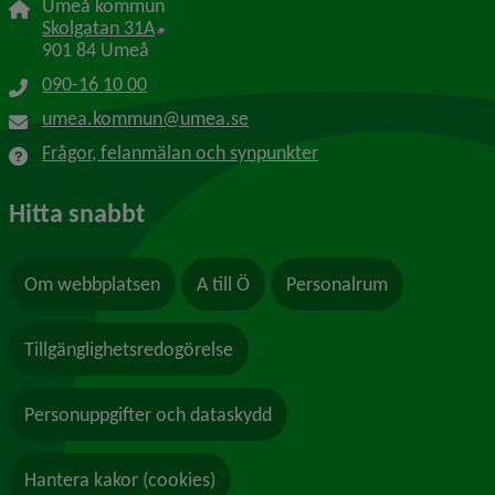
Umeå kommun
Länk till annan webbplats, öppnas i nytt f
Skolgatan 31A
901 84 Umeå
090-16 10 00
umea.kommun@umea.se
Frågor, felanmälan och synpunkter
Hitta snabbt
Om webbplatsen
A till Ö
Personalrum
Tillgänglighetsredogörelse
Personuppgifter och dataskydd
Hantera kakor (cookies)