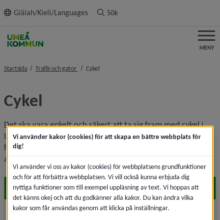
ll innehållet
Giälah/Kieli/Languages
Sök
MENY
nivå i brödsmulenavigeringen
nivå i brödsmulenavigeringen
Startsida
Trafik och gator
Cykel
Cykel
Det ska vara enkelt och säkert att ta sig fram med cykel i 
Umeå. Umeå ska växa hållbart, med allt bättre luft, bättre 
Vi använder kakor (cookies) för att skapa en bättre webbplats för
dig!
hälsa och mindre klimatpåverkan. Läs mer om kommunens 
arbete för att underlätta för cyklister.
Vi använder vi oss av kakor (cookies) för webbplatsens grundfunktioner
och för att förbättra webbplatsen. Vi vill också kunna erbjuda dig
Cykelkarta
nyttiga funktioner som till exempel uppläsning av text. Vi hoppas att
det känns okej och att du godkänner alla kakor. Du kan ändra vilka
kakor som får användas genom att klicka på inställningar.
Ta del av karta över cykelvägar i Umeå tätort och