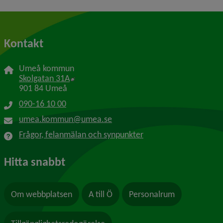
Kontakt
Umeå kommun
Länk till annan webbplats, öppnas i nytt f
Skolgatan 31A
901 84 Umeå
090-16 10 00
umea.kommun@umea.se
Frågor, felanmälan och synpunkter
Hitta snabbt
Om webbplatsen
A till Ö
Personalrum