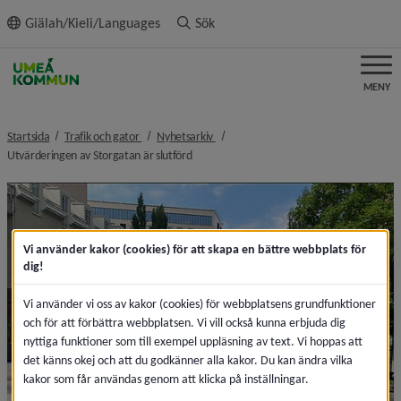
ll innehållet
Giälah/Kieli/Languages
Sök
MENY
nivå i brödsmulenavigeringen
nivå i brödsmulenavigeringen
Startsida
Trafik och gator
Nyhetsarkiv
nivå i brödsmulenavigeringen
Utvärderingen av Storgatan är slutförd
Vi använder kakor (cookies) för att skapa en bättre webbplats för
dig!
Vi använder vi oss av kakor (cookies) för webbplatsens grundfunktioner
och för att förbättra webbplatsen. Vi vill också kunna erbjuda dig
nyttiga funktioner som till exempel uppläsning av text. Vi hoppas att
det känns okej och att du godkänner alla kakor. Du kan ändra vilka
kakor som får användas genom att klicka på inställningar.