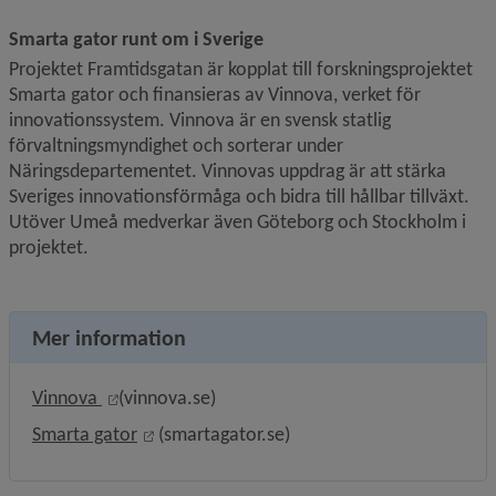
Smarta gator runt om i Sverige
Projektet Framtidsgatan är kopplat till forskningsprojektet 
Smarta gator och finansieras av Vinnova, verket för 
innovationssystem. Vinnova är en svensk statlig 
förvaltningsmyndighet och sorterar under 
Näringsdepartementet. Vinnovas uppdrag är att stärka 
Sveriges innovationsförmåga och bidra till hållbar tillväxt. 
Utöver Umeå medverkar även Göteborg och Stockholm i 
projektet.
Mer information
Länk till annan webbplats, öppnas i nytt fönster
Vinnova 
(vinnova.se)
Länk till annan webbplats, öppnas i nytt fön
Smarta gator
 (smartagator.se)