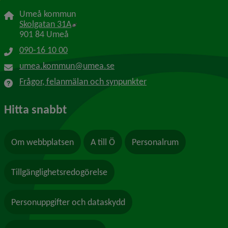
Umeå kommun
Länk till annan webbplats, öppnas i nytt f
Skolgatan 31A
901 84 Umeå
090-16 10 00
umea.kommun@umea.se
Frågor, felanmälan och synpunkter
Hitta snabbt
Om webbplatsen
A till Ö
Personalrum
Tillgänglighetsredogörelse
Personuppgifter och dataskydd