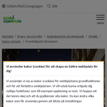
ll innehållet
Giälah/Kieli/Languages
Sök
MENY
nivå i brödsmulenavigeringen
nivå i brödsmulen
nivå i
Startsida
Bygga, bo och miljö
Stadsplanering och byggande
Projekt
nivå i brödsmulenavigeringen
nivå i brödsmulenavigeringen
Gator och torg
Framtidsgatan Storgatan
F
Vi använder kakor (cookies) för att skapa en bättre webbplats för
dig!
Vi använder vi oss av kakor (cookies) för webbplatsens grundfunktioner
och för att förbättra webbplatsen. Vi vill också kunna erbjuda dig
nyttiga funktioner som till exempel uppläsning av text. Vi hoppas att
det känns okej och att du godkänner alla kakor. Du kan ändra vilka
kakor som får användas genom att klicka på inställningar.