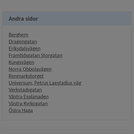
Andra sidor
Berghem
Dragongatan
Eriksdalsvägen
Framtidsgatan Storgatan
Kungsvägen
Norra Obbolavägen
Renmarkstorget
Universum, Petrus Laestadius väg
Verkstadsgatan
Västra Esplanaden
Västra Kyrkogatan
Östra Haga