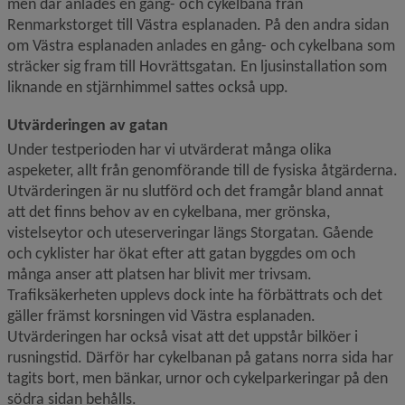
men där anlades en gång- och cykelbana från 
Renmarkstorget till Västra esplanaden. På den andra sidan 
om Västra esplanaden anlades en gång- och cykelbana som 
sträcker sig fram till Hovrättsgatan. En ljusinstallation som 
liknande en stjärnhimmel sattes också upp.
Utvärderingen av gatan
Under testperioden har vi utvärderat många olika 
aspeketer, allt från genomförande till de fysiska åtgärderna. 
Utvärderingen är nu slutförd och det framgår bland annat 
att det finns behov av en cykelbana, mer grönska, 
vistelseytor och uteserveringar längs Storgatan. Gående 
och cyklister har ökat efter att gatan byggdes om och 
många anser att platsen har blivit mer trivsam. 
Trafiksäkerheten upplevs dock inte ha förbättrats och det 
gäller främst korsningen vid Västra esplanaden. 
Utvärderingen har också visat att det uppstår bilköer i 
rusningstid. Därför har cykelbanan på gatans norra sida har 
tagits bort, men bänkar, urnor och cykelparkeringar på den 
södra sidan behålls.