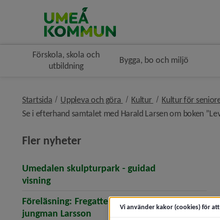
Förskola, skola och
Bygga, bo och miljö
utbildning
nivå i brödsmulenavigeringe
nivå i brödsmulena
Startsida
Uppleva och göra
Kultur
Kultur för senior
Se i efterhand samtalet med Harald Larsen om boken ”Lev
Fler nyheter
Umedalen skulpturpark - guidad
(öppnar artikeln Umedalen skulpturpark -
visning
Föreläsning: Fregatten Sävenäs och
Vi använder kakor (cookies) för at
(öppnar artikeln Föreläsning: 
jungman Larsson