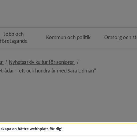
Jobb och
Kommun och politik
Omsorg och s
företagande
n
vigeringen
nivå i brödsmulenavigeringen
nivå i brödsmulenavigeringen
er
Nyhetsarkiv kultur för seniorer
nivå i brödsmulena
trådar – ett och hundra år med Sara Lidman”
 guidad visning)
t skapa en bättre webbplats för dig!
Fregatten Sävenäs och jungman Larsson)