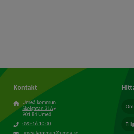
Kontakt
Hitt
Umeå kommun
Om 
Länk till annan webbplats, öppnas i n
Skolgatan 31A
901 84 Umeå
090-16 10 00
Til
umea.kommun@umea.se