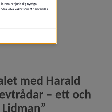
å kunna erbjuda dig nyttiga
 ändra vilka kakor som får användas
alet med Harald 
vtrådar – ett och 
evtrådar – ett och hundra år med Sara Lidman”)
a Lidman”