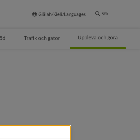
Till innehållet
Sök
Giälah/Kieli/Languages
Uppleva och göra
töd
Trafik och gator
vigeringen