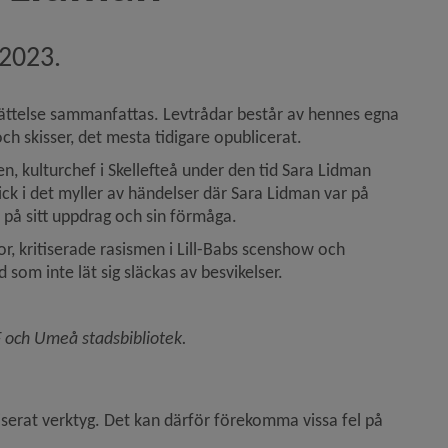
 2023.
ngvar Hällgren)
ättelse sammanfattas. Levtrådar består av hennes egna 
och skisser, det mesta tidigare opublicerat.
, kulturchef i Skellefteå under den tid Sara Lidman 
ck i det myller av händelser där Sara Lidman var på 
de på sitt uppdrag och sin förmåga.
r, kritiserade rasismen i Lill-Babs scenshow och 
som inte lät sig släckas av besvikelser.
 och Umeå stadsbibliotek.
serat verktyg. Det kan därför förekomma vissa fel på 