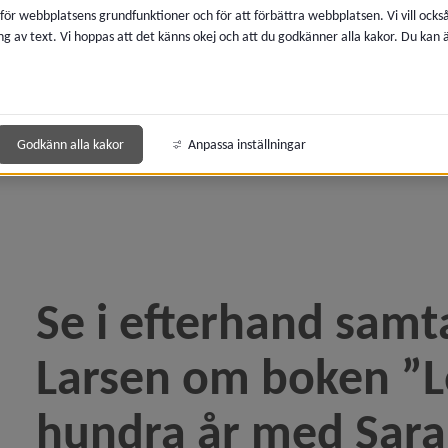
 för webbplatsens grundfunktioner och för att förbättra webbplatsen. Vi vill ocks
undlogarnas rike)
ng av text. Vi hoppas att det känns okej och att du godkänner alla kakor. Du kan
Under täckmantel i trollfabriken)
keln Sommar, semester och soliga dagar)
Godkänn alla kakor
Anpassa inställningar
l – Om Tyrrani)
rar till livskvalitet)
ln Se i efterhand om Sápmis Jättinna)
Se i efterhand samt
Larsen om boken ”Le
e i efterhand samtalet med Harald Larsen om boken ”L
hundra år med Sar
ed Rosa Liksom)