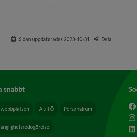
Sidan uppdaterades
2023-10-31
Dela
a snabbt
So
webbplatsen
A till Ö
Personalrum
ytt fönster.
lgänglighetsredogörelse