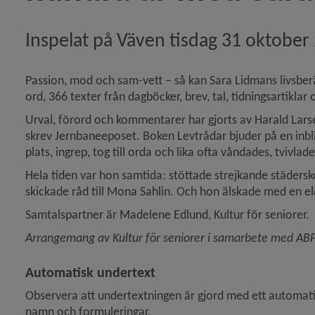
Inspelat på Väven tisdag 31 oktober
Se i efterhand: Fredrik Elgh föreläser om konstnären I
Passion, mod och sam-vett – så kan Sara Lidmans livsber
ord, 366 texter från dagböcker, brev, tal, tidningsartiklar 
Urval, förord och kommentarer har gjorts av Harald Larsen
skrev Jernbaneeposet. Boken Levtrådar bjuder på en inbli
plats, ingrep, tog till orda och lika ofta våndades, tvivla
Hela tiden var hon samtida: stöttade strejkande städersko
skickade råd till Mona Sahlin. Och hon älskade med en eld 
Samtalspartner är Madelene Edlund, Kultur för seniorer.
Arrangemang av Kultur för seniorer i samarbete med ABF
Automatisk undertext
Observera att undertextningen är gjord med ett automati
namn och formuleringar.