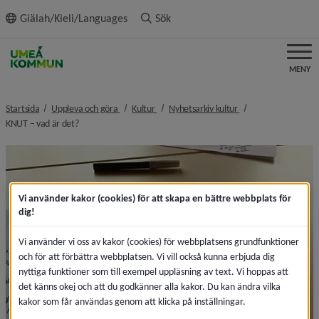
ll innehållet
Giälah/Kieli/Languages
Sök
MENY
nivå i brödsmulenavigeringen
nivå i brödsmulenavigeringen
nivå i brödsmulenavi
Startsida
Uppleva och göra
Kultur
Nyhetsarkiv kultur
nivå i brödsmulenavigeringen
KNUT – vad är det?
Vi använder kakor (cookies) för att skapa en bättre webbplats för
dig!
Vi använder vi oss av kakor (cookies) för webbplatsens grundfunktioner
och för att förbättra webbplatsen. Vi vill också kunna erbjuda dig
nyttiga funktioner som till exempel uppläsning av text. Vi hoppas att
det känns okej och att du godkänner alla kakor. Du kan ändra vilka
kakor som får användas genom att klicka på inställningar.