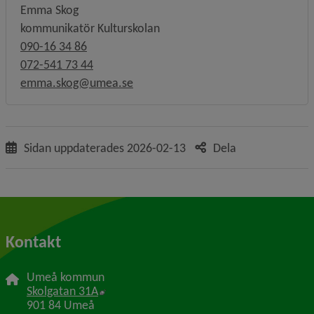
Emma Skog
kommunikatör Kulturskolan
090-16 34 86
072-541 73 44
emma.skog@umea.se
Sidan uppdaterades
2026-02-13
Dela
Kontakt
Umeå kommun
Länk till annan webbplats, öppnas i nytt f
Skolgatan 31A
901 84 Umeå