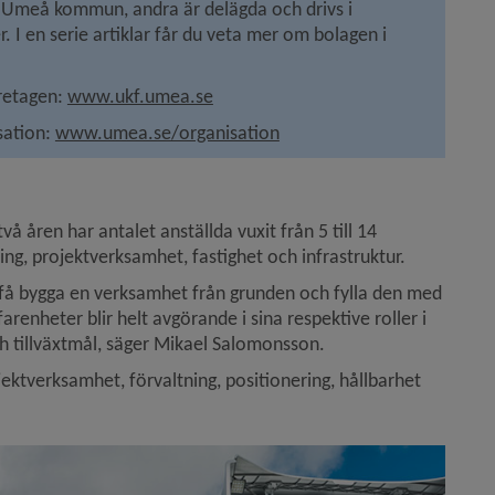
 Umeå kommun, andra är delägda och drivs i 
I en serie artiklar får du veta mer om bolagen i 
Länk till annan webbplats, öppnas i 
etagen: 
www.ukf.umea.se
ation: 
www.umea.se/organisation
vå åren har antalet anställda vuxit från 5 till 14 
, projektverksamhet, fastighet och infrastruktur.
 få bygga en verksamhet från grunden och fylla den med 
heter blir helt avgörande i sina respektive roller i 
tillväxtmål, säger Mikael Salomonsson.
tverksamhet, förvaltning, positionering, hållbarhet 