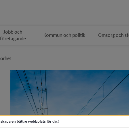
Jobb och
Kommun och politik
Omsorg och s
företagande
nivå i brödsmulenavigeringen
barhet
geograf får Umeå kommuns vetenskapliga pris 2026)
framtidens vätgasflyg)
t skapa en bättre webbplats för dig!