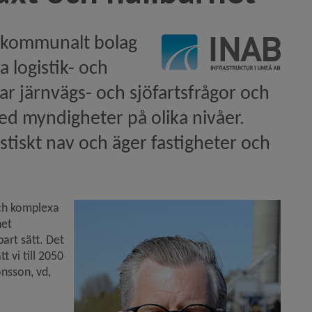
t kommunalt bolag 
 logistik- och 
r järnvägs- och sjöfartsfrågor och 
 myndigheter på olika nivåer. 
iskt nav och äger fastigheter och 
sning i Kvarken)
liga pris 2025)
ch komplexa 
et 
art sätt. Det 
 vi till 2050 
sson, vd, 