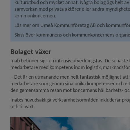
kulturutbud och mycket annat. Några bolag ägs helt av
samverkan med privata aktörer eller andra myndigheter. 
kommunkoncernen.
Läs mer om Umeå Kommunföretag AB och kommunför
Skiss över kommunens och kommunkoncernens organis
Bolaget växer
Inab befinner sig i en intensiv utvecklingsfas. De senaste t
medarbetare med kompetens inom logistik, marknadsföring
– Det är en utmanande men helt fantastisk möjlighet att
medarbetare som genom sina unika kompetenser och erfaren
den gemensamma resan mot koncernens hållbarhets- och 
Inab:s huvudsakliga verksamhetsområden inkluderar projek
och tillväxt.