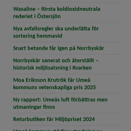
Wasaline – första koldioxidneutrala
(öppnar artikeln Wasaline – f
rederiet i Östersjön
Nya avfallsregler ska underlätta för
(öppnar artikeln Nya avfalls
sortering hemmavid
(öppnar ar
Snart betande får igen på Norrbyskär
Norrbyskär sanerat och återställt –
(öppnar artikeln
historisk miljösatsning i Kvarken
Moa Eriksson Krutrök får Umeå
(öppnar artik
kommuns vetenskapliga pris 2025
Ny rapport: Umeås luft förbättras men
(öppnar artikeln Ny rapport: U
utmaningar finns
(öppnar artike
Returbutiken får Miljöpriset 2024