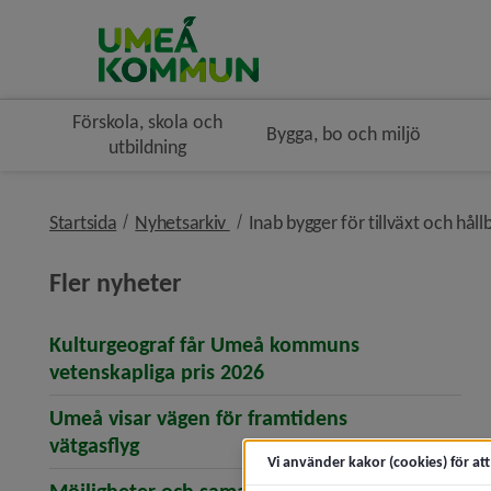
Förskola, skola och
Bygga, bo och miljö
utbildning
nivå i brödsmulenavigeringen
Startsida
Nyhetsarkiv
Inab bygger för tillväxt och håll
Fler nyheter
Kulturgeograf får Umeå kommuns
(öppnar artikeln Kultur
vetenskapliga pris 2026
Umeå visar vägen för framtidens
(öppnar artikeln Umeå visar vägen för 
vätgasflyg
Vi använder kakor (cookies) för at