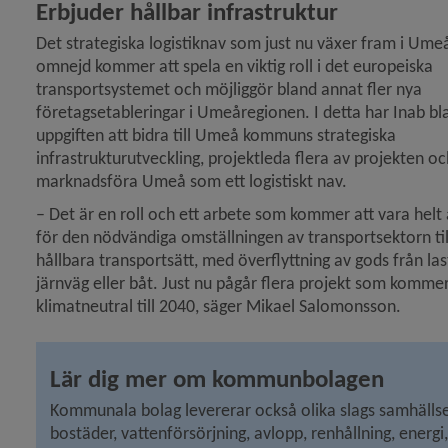
Erbjuder hållbar infrastruktur
meå kommun stödjer utredning av fast förbindelse öv
Det strategiska logistiknav som just nu växer fram i Ume
omnejd kommer att spela en viktig roll i det europeiska 
transportsystemet och möjliggör bland annat fler nya 
h åter öppet för besökare)
företagsetableringar i Umeåregionen. I detta har Inab bl
uppgiften att bidra till Umeå kommuns strategiska 
infrastrukturutveckling, projektleda flera av projekten och
marknadsföra Umeå som ett logistiskt nav.
– Det är en roll och ett arbete som kommer att vara helt
för den nödvändiga omställningen av transportsektorn til
hållbara transportsätt, med överflyttning av gods från lastbi
järnväg eller båt. Just nu pågår flera projekt som komme
klimatneutral till 2040, säger Mikael Salomonsson.
Lär dig mer om kommunbolagen
Kommunala bolag levererar också olika slags samhällserv
bostäder, vattenförsörjning, avlopp, renhållning, energi,