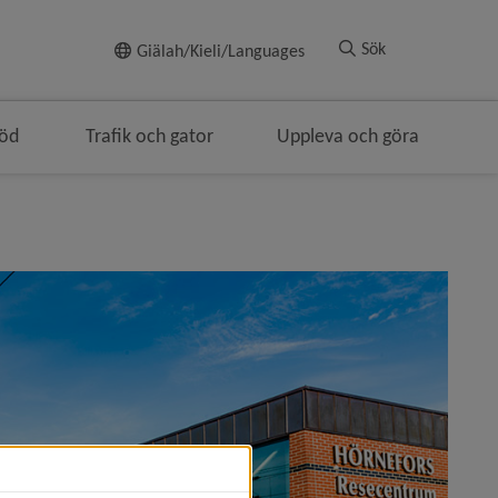
Till innehållet
Sök
Giälah/Kieli/Languages
töd
Trafik och gator
Uppleva och göra