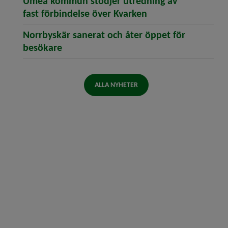
Umeå kommun stödjer utredning av
(öppnar artikeln U
fast förbindelse över Kvarken
Norrbyskär sanerat och åter öppet för
(öppnar artikeln Norrbyskär sanerat oc
besökare
ALLA NYHETER