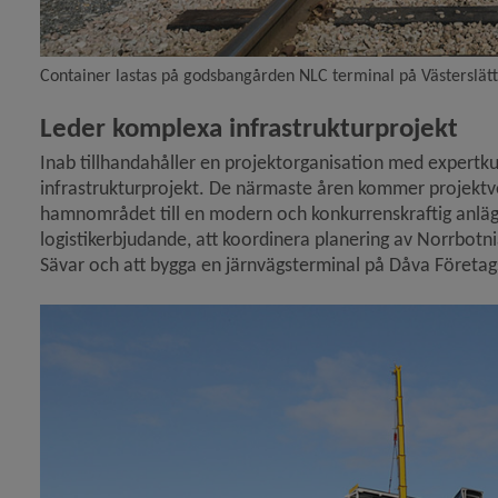
Container lastas på godsbangården NLC terminal på Västerslätt
Leder komplexa infrastrukturprojekt
Inab tillhandahåller en projektorganisation med expertk
infrastrukturprojekt. De närmaste åren kommer projektve
hamnområdet till en modern och konkurrenskraftig anlägg
logistikerbjudande, att koordinera planering av Norrbot
Sävar och att bygga en järnvägsterminal på Dåva Företag