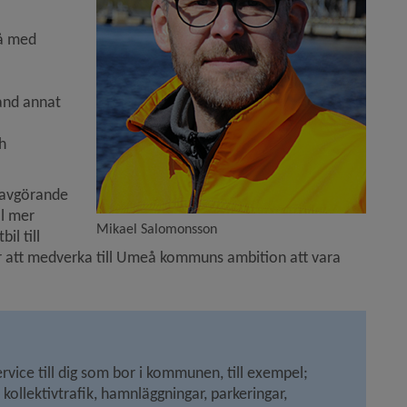
er Kvarken)
å med 
and annat 
 
 avgörande 
l mer 
Mikael Salomonsson
l till 
r att medverka till Umeå kommuns ambition att vara 
ice till dig som bor i kommunen, till exempel; 
 kollektivtrafik, hamnläggningar, parkeringar, 