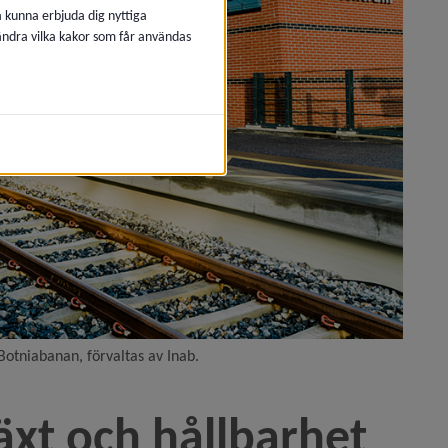
å kunna erbjuda dig nyttiga
ag)
 ändra vilka kakor som får användas
i Umeå)
 Botniabanan, förvaltas av Inab.
e och utveckling)
växt och hållbarhet
hetsveckan)