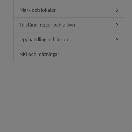
Mark och lokaler
Underm
Tillstånd, regler och tillsyn
Underme
Upphandling och inköp
Underm
NKI och mätningar