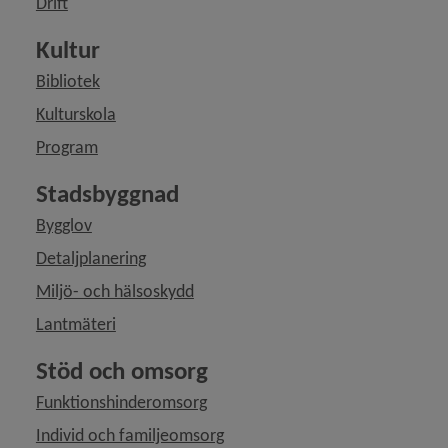
Drift
eny för Mark och lokaler
Kultur
Bibliotek
ny för Tillstånd, regler och tillsyn
Kulturskola
eny för Upphandling och inköp
Program
Stadsbyggnad
Bygglov
Detaljplanering
Miljö- och hälsoskydd
Lantmäteri
Stöd och omsorg
Funktionshinderomsorg
Individ och familjeomsorg