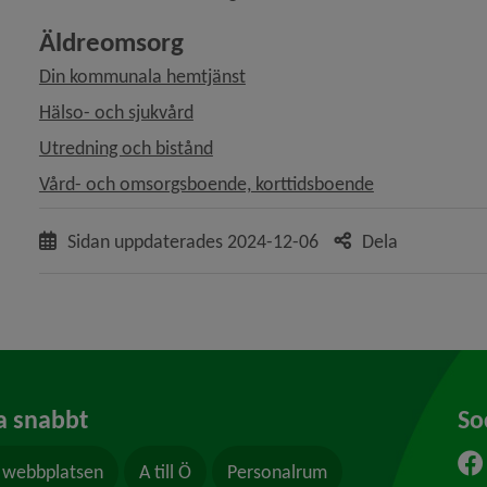
Äldreomsorg
Din kommunala hemtjänst
Hälso- och sjukvård
Utredning och bistånd
Vård- och omsorgsboende, korttidsboende
Sidan uppdaterades
2024-12-06
Dela
a snabbt
So
webbplatsen
A till Ö
Personalrum
ytt fönster.