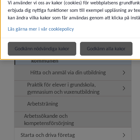
Vi använder vi oss av kakor (cookies) för webbplatsens grundfunkt
Arbete för ungdomar
erbjuda dig nyttiga funktioner som till exempel uppläsning av tex
Underm
kan ändra vilka kakor som får användas genom att klicka på instä
Praktik och arbetsträning
Underme
Läs gärna mer i vår cookiepolicy
Praktik, examensarbete
Underm
Godkänn nödvändiga kakor
Godkänn alla kakor
Hitta och anmäl via verksamhet i
kommunen
Hitta och anmäl via din utbildning
Underme
Praktik för elever i grundskola,
Underme
gymnasium och vuxenutbildning
Arbetsträning
Arbetssökande och
kompetensförsörjning
Starta och driva företag
Underme