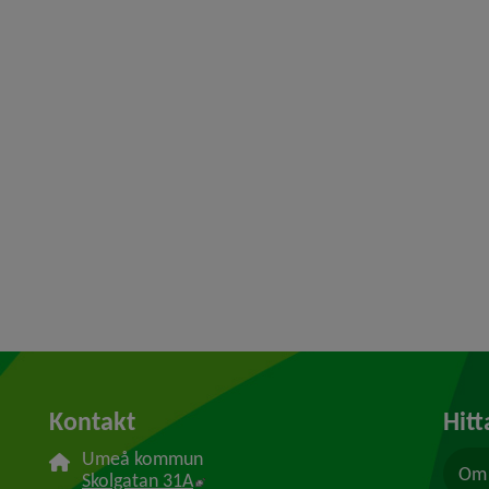
Kontakt
Hitt
Umeå kommun
Om 
Länk till annan webbplats, öppnas i n
Skolgatan 31A