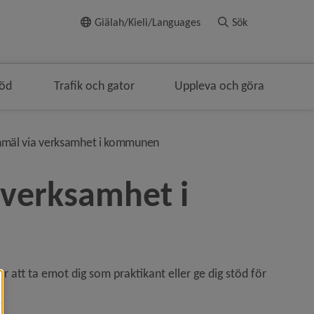
Till innehållet
Giälah/Kieli/Languages
Sök
töd
Trafik och gator
Uppleva och göra
lenavigeringen
nivå i brödsmulenavigeringen
nmäl via verksamhet i kommunen
 verksamhet i 
 att ta emot dig som praktikant eller ge dig stöd för 