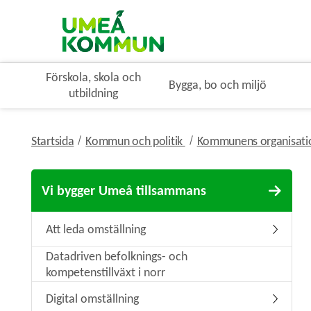
Förskola, skola och
Bygga, bo och miljö
utbildning
nivå i brödsmulenavigerin
Startsida
Kommun och politik
Kommunens organisat
Vi bygger Umeå tillsammans
Att leda omställning
Undermeny
Datadriven befolknings- och
kompetenstillväxt i norr
Digital omställning
Undermeny