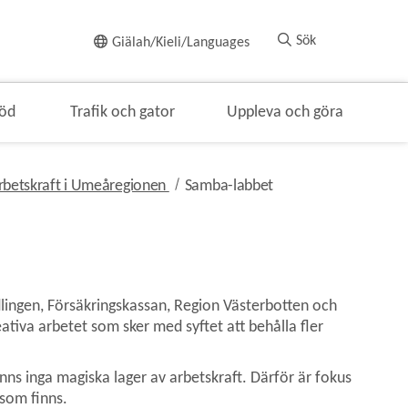
Till innehållet
Sök
Giälah/Kieli/Languages
töd
Trafik och gator
Uppleva och göra
nivå i brödsmulenavigeringen
nivå i brödsmulenavi
arbetskraft i Umeåregionen
Samba-labbet
ngen, Försäkringskassan, Region Västerbotten och 
tiva arbetet som sker med syftet att behålla fler 
ns inga magiska lager av arbetskraft. Därför är fokus 
 som finns.