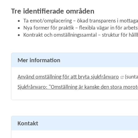
Tre identifierade områden
Ta emot/omplacering – ökad transparens i mottaga
Nya former för praktik – flexibla vägar in för arbet
y för Kommunikation
Kontrakt och omställningssamtal – struktur för hål
 för Samverkan för att behålla arbetskraft i Umeåregionen
Mer information
Länk t
Använd omställning för att bryta sjukfrånvaro
 (sunta
Sjukfrånvaro: "Omställning är kanske den stora moro
y för Socialtjänst
Kontakt