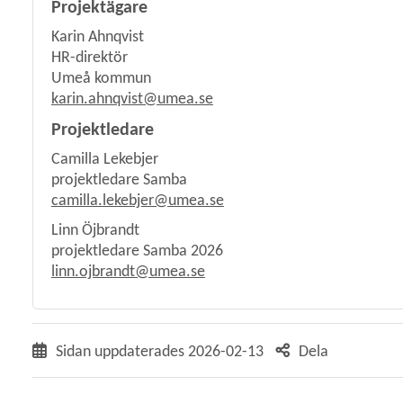
Projektägare
Karin Ahnqvist
HR-direktör
Umeå kommun
karin.ahnqvist@umea.se
Projektledare
Camilla Lekebjer
projektledare Samba
camilla.lekebjer@umea.se
Linn Öjbrandt
projektledare Samba 2026
linn.ojbrandt@umea.se
Sidan uppdaterades
2026-02-13
Dela