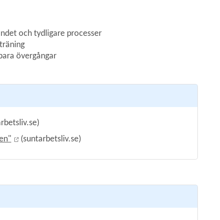
ndet och tydligare processer
sträning
lbara övergångar
ill annan webbplats, öppnas i nytt fönster.
rbetsliv.se)
Länk till annan webbplats, öppnas i nytt fönster.
ten"
 (suntarbetsliv.se)