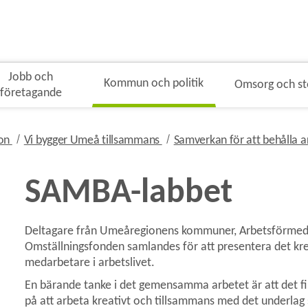
Jobb och
Kommun och politik
Omsorg och s
företagande
gen
nivå i brödsmulenavigeringen
nivå i brödsmulenavigeringen
ion
Vi bygger Umeå tillsammans
Samverkan för att behålla 
SAMBA-labbet
Deltagare från Umeåregionens kommuner, Arbetsförmedli
 för Att leda omställning
Omställningsfonden samlandes för att presentera det krea
medarbetare i arbetslivet.
En bärande tanke i det gemensamma arbetet är att det fin
på att arbeta kreativt och tillsammans med det underlag
 för Digital omställning