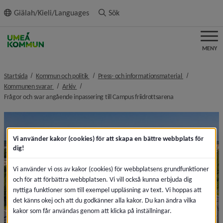
ll innehållet
Giälah/Kieli/Languages
Sök
MENY
nivå i brödsmulenavigeringen
nivå i brödsmu
Startsida
Kommun och politik
Press- och informationsmaterial
nivå i brödsmulenavigeringen
nivå i brödsmulenavigeringen
Kommunen svarar
Arkiv
nivå i brödsmulena
Frågor och svar angående inpassering till Campus friidrottsarena
Vi använder kakor (cookies) för att skapa en bättre webbplats för
dig!
Vi använder vi oss av kakor (cookies) för webbplatsens grundfunktioner
och för att förbättra webbplatsen. Vi vill också kunna erbjuda dig
nyttiga funktioner som till exempel uppläsning av text. Vi hoppas att
det känns okej och att du godkänner alla kakor. Du kan ändra vilka
kakor som får användas genom att klicka på inställningar.