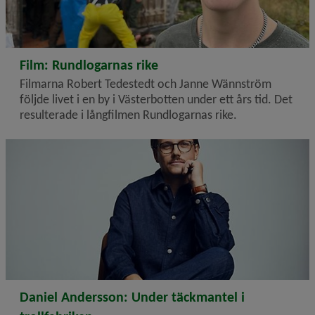
2026-08-03
Film: Rundlogarnas rike
Filmarna Robert Tedestedt och Janne Wännström
följde livet i en by i Västerbotten under ett års tid. Det
resulterade i långfilmen Rundlogarnas rike.
2026-07-20
Daniel Andersson: Under täckmantel i