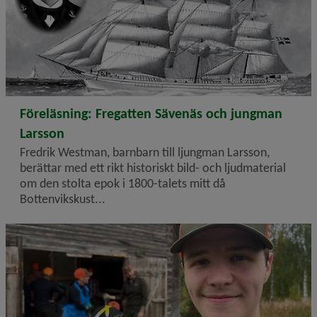
2026-08-06
Föreläsning: Fregatten Sävenäs och jungman
Larsson
Fredrik Westman, barnbarn till ljungman Larsson,
berättar med ett rikt historiskt bild- och ljudmaterial
om den stolta epok i 1800-talets mitt då
Bottenvikskust...