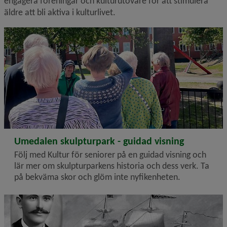
engagera föreningar och kulturutövare för att stimulera 
äldre att bli aktiva i kulturlivet.
2026-08-07
Umedalen skulpturpark - guidad visning
Följ med Kultur för seniorer på en guidad visning och
lär mer om skulpturparkens historia och dess verk. Ta
på bekväma skor och glöm inte nyfikenheten.