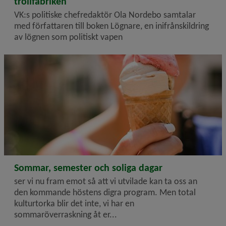
trollfabriken
VK:s politiske chefredaktör Ola Nordebo samtalar
med författaren till boken Lögnare, en inifrånskildring
av lögnen som politiskt vapen
2026-06-26
Sommar, semester och soliga dagar
ser vi nu fram emot så att vi utvilade kan ta oss an
den kommande höstens digra program. Men total
kulturtorka blir det inte, vi har en
sommaröverraskning åt er...