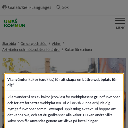
ll innehållet
Giälah/Kieli/Languages
Sök
MENY
nivå i brödsmulenavigeringen
nivå i brödsmulenavigeringen
Startsida
Omsorg och stöd
Äldre
nivå i brödsmulenavigeringen
nivå i brödsmulenavige
Aktiviteter och mötesplatser för äldre
Kultur för seniorer
Vi använder kakor (cookies) för att skapa en bättre webbplats för
dig!
Vi använder vi oss av kakor (cookies) för webbplatsens grundfunktioner
och för att förbättra webbplatsen. Vi vill också kunna erbjuda dig
nyttiga funktioner som till exempel uppläsning av text. Vi hoppas att
det känns okej och att du godkänner alla kakor. Du kan ändra vilka
kakor som får användas genom att klicka på inställningar.