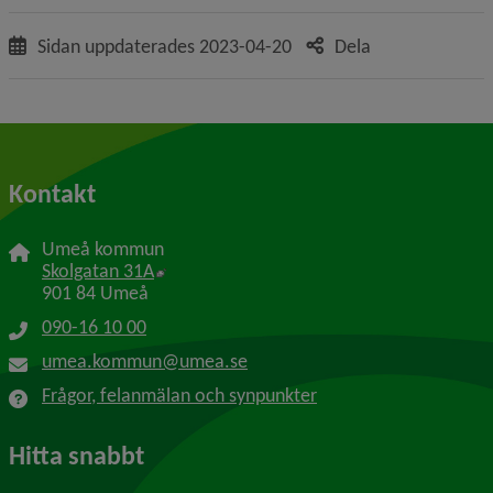
Sidan uppdaterades
2023-04-20
Dela
Kontakt
Umeå kommun
Länk till annan webbplats, öppnas i nytt f
Skolgatan 31A
901 84 Umeå
090-16 10 00
umea.kommun@umea.se
Frågor, felanmälan och synpunkter
Hitta snabbt