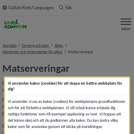
ll innehållet
Giälah/Kieli/Languages
Sök
MENY
nivå i brödsmulenavigeringen
nivå i brödsmulenavigeringen
Startsida
Omsorg och stöd
Äldre
nivå i brödsmulenavigeringen
nivå i brödsmulenavigeri
Aktiviteter och mötesplatser för äldre
Matserveringar
Matserveringar
På flera av kommunens skolor finns det restauranger dit du 
Vi använder kakor (cookies) för att skapa en bättre webbplats för
dig!
som senior är välkommen att komma och äta lunch.
Maten som serveras är traditionell husmanskost. Du 
Vi använder vi oss av kakor (cookies) för webbplatsens grundfunktioner
behöver inte boka plats innan, det går bra att komma direkt 
och för att förbättra webbplatsen. Vi vill också kunna erbjuda dig
till restaurangen.
nyttiga funktioner som till exempel uppläsning av text. Vi hoppas att
det känns okej och att du godkänner alla kakor. Du kan ändra vilka
Skolor med matservering
kakor som får användas genom att klicka på inställningar.