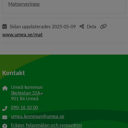
Matserveringar
Sidan uppdaterades
2025-05-09
Dela
www.umea.se/mat
Kontakt
Umeå kommun
Länk till annan webbplats, öppnas i nytt f
Skolgatan 31A
901 84 Umeå
090-16 10 00
umea.kommun@umea.se
Frågor, felanmälan och synpunkter