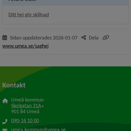
Ditt hej gör skillnad
Sidan uppdaterades
2026-01-07
Dela
www.umea.se/saghej
Kontakt
Umeå kommun
Länk till annan webbplats, öppnas i nytt f
Skolgatan 31A
901 84 Umeå
090-16 10 00
umea.kommun@umea.se