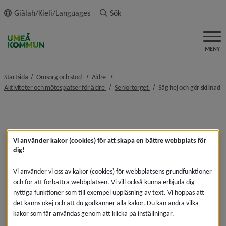
ll innehållet
Giälah/Kieli/Languages
Sök
MENY
nivå i brödsmulenavigeringen
nivå i brödsmulenavigeringen
Startsida
Omsorg och stöd
Äldre
nivå i brödsmulenavigeringen
nivå i brödsmulenavigeringe
ni
Aktiviteter och mötesplatser för äldre
Seniortorget
Säg hej och gör skillnad
Vi använder kakor (cookies) för att skapa en bättre webbplats för
dig!
Vi använder vi oss av kakor (cookies) för webbplatsens grundfunktioner
och för att förbättra webbplatsen. Vi vill också kunna erbjuda dig
nyttiga funktioner som till exempel uppläsning av text. Vi hoppas att
det känns okej och att du godkänner alla kakor. Du kan ändra vilka
kakor som får användas genom att klicka på inställningar.