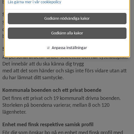
betalar hen en särskild avgift för 
medboende
.
Läs gärna mer i vår cookiepolicy
Sjuksköterska, läkare, arbetsterapeut och sjukgymnast
Godkänn nödvändiga kakor
Sjuksköterska finns på varje vård- och omsorgsboende och 
det finns tillgång till arbetsterapeut och sjukgymnast vid 
Godkänn alla kakor
behov. Läkare från hälsocentral gör regelbundna besök.
Anpassa inställningar
Sekretess
All personal arbetar under sekretess och har tystnadsplikt. 
Det innebär att du ska känna dig trygg
med att det som händer och sägs inte förs vidare utan att 
du har lämnat ditt samtycke.
Kommunala boenden och ett privat boende
Det finns ett privat och 19 kommunalt drivna boenden. 
Storleken på boendena varierar, mellan 8 och 120 
lägenheter.
Enhet med finsk respektive samisk profil
För dig som önskar bo på en enhet med finsk profil med 