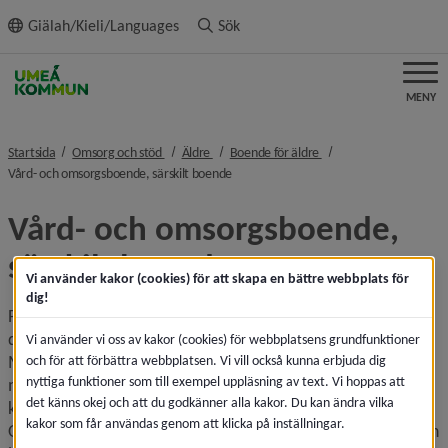
ll innehållet
Giälah/Kieli/Languages
Sök
MENY
nivå i brödsmulenavigeringen
nivå i brödsmulenavigeringen
nivå i brödsmulenavige
Startsida
Omsorg och stöd
Äldre
Boende för äldre
nivå i brödsmulenavigeringen
Vård- och omsorgsboende, särskilt boende
Vård- och omsorgsboende, 
särskilt boende
Vi använder kakor (cookies) för att skapa en bättre webbplats för
dig!
På ett vård- och omsorgsboende ges vård och omsorg 
dygnet runt utifrån de boendes individuella behov. 
Vi använder vi oss av kakor (cookies) för webbplatsens grundfunktioner
Målsättningen är att bo kvar i sitt hem så länge det är 
och för att förbättra webbplatsen. Vi vill också kunna erbjuda dig
nyttiga funktioner som till exempel uppläsning av text. Vi hoppas att
möjligt men när omvårdnadsbehovet blir för omfattande 
det känns okej och att du godkänner alla kakor. Du kan ändra vilka
kan en plats på ett vård- och omsorgsboende bli aktuellt. 
kakor som får användas genom att klicka på inställningar.
Om din partner önskar bo tillsammans med dig i lägenheten 