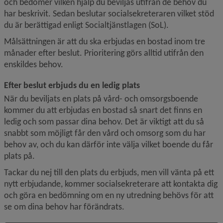
och bedömer vilken hjälp du beviljas utifrån de behov du 
har beskrivit. Sedan beslutar socialsekreteraren vilket stöd 
du är berättigad enligt Socialtjänstlagen (SoL).
Målsättningen är att du ska erbjudas en bostad inom tre 
månader efter beslut. Prioritering görs alltid utifrån den 
enskildes behov.
Efter beslut erbjuds du en ledig plats
När du beviljats en plats på vård- och omsorgsboende 
kommer du att erbjudas en bostad så snart det finns en 
ledig och som passar dina behov. Det är viktigt att du så 
snabbt som möjligt får den vård och omsorg som du har 
behov av, och du kan därför inte välja vilket boende du får 
plats på.
Tackar du nej till den plats du erbjuds, men vill vänta på ett 
nytt erbjudande, kommer socialsekreterare att kontakta dig 
och göra en bedömning om en ny utredning behövs för att 
se om dina behov har förändrats.