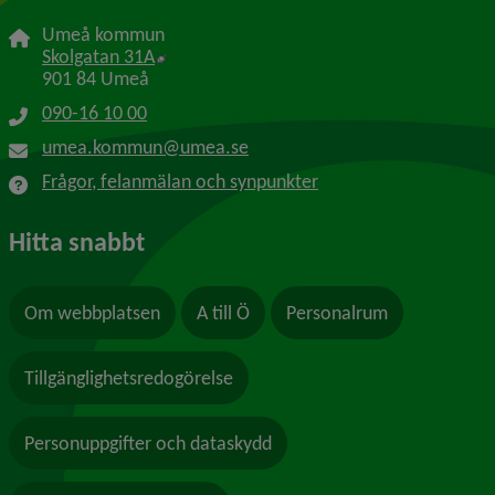
Umeå kommun
Länk till annan webbplats, öppnas i nytt f
Skolgatan 31A
901 84 Umeå
090-16 10 00
umea.kommun@umea.se
Frågor, felanmälan och synpunkter
Hitta snabbt
Om webbplatsen
A till Ö
Personalrum
Tillgänglighetsredogörelse
Personuppgifter och dataskydd