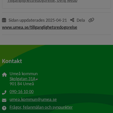
Tillgänglighetsredogörelse, övrig webb
Sidan uppdaterades
2025-04-21
Dela
www.umea.se/tillganglighetsredogorelse
Kontakt
Umeå kommun
Länk till annan webbplats, öppnas i nytt f
Skolgatan 31A
901 84 Umeå
090-16 10 00
umea.kommun@umea.se
Frågor, felanmälan och synpunkter