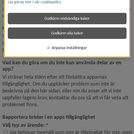
appar ska kunna uppfattas, hanteras och förstås av alla 
Läs gärna mer i vår cookiepolicy
användare, oavsett till exempel funktionsnedsättningar och 
oberoende av vilka hjälpmedel de använder.
Godkänn nödvändiga kakor
Hur tillgänglig är apparna?
Godkänn alla kakor
Vi är medvetna om att delar av apparna inte är helt 
tillgängliga. Se avsnittet "Teknisk information om apparnas 
Anpassa inställningar
tillgänglighet".
Vad kan du göra om du inte kan använda delar av en 
app?
Vi strävar hela tiden efter att förbättra apparnas 
tillgänglighet. Om du upptäcker problem som inte är 
beskrivna på den här sidan, eller om du anser att vi inte 
uppfyller lagens krav, kontaktar du oss så att vi får veta att 
problemet finns.
Rapportera brister i en apps tillgänglighet
(obligatorisk)
Välj typ av ärende:
*
Jag behöver innehåll som inte är tillgängligt för mig, men
Välj typ av ärende: