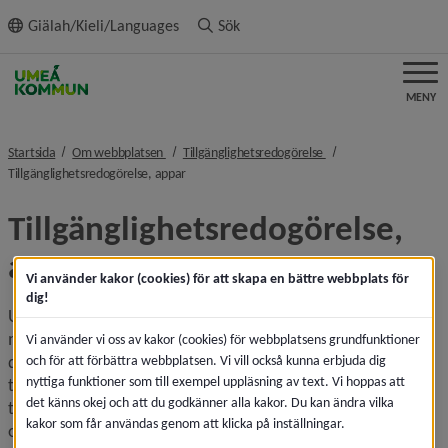
ll innehållet
Giälah/Kieli/Languages
Sök
MENY
nivå i brödsmulenavigeringen
nivå i brödsmulenavige
Startsida
Om webbplatsen
Tillgänglighetsredogörelse
nivå i brödsmulenavigeringen
Tillgänglighetsredogörelse, appar
Tillgänglighetsredogörelse, 
appar
Vi använder kakor (cookies) för att skapa en bättre webbplats för
dig!
Umeå kommun står bakom ett antal appar. Vi vill att så 
många som möjligt ska kunna använda apparna. Det här 
Vi använder vi oss av kakor (cookies) för webbplatsens grundfunktioner
dokumentet beskriver hur appparna uppfyller lagen om 
och för att förbättra webbplatsen. Vi vill också kunna erbjuda dig
nyttiga funktioner som till exempel uppläsning av text. Vi hoppas att
tillgänglighet till digital offentlig service, eventuella kända 
det känns okej och att du godkänner alla kakor. Du kan ändra vilka
tillgänglighetsproblem och hur du kan rapportera brister till 
kakor som får användas genom att klicka på inställningar.
oss så att vi kan åtgärda dem. Vi strävar efter att våra 