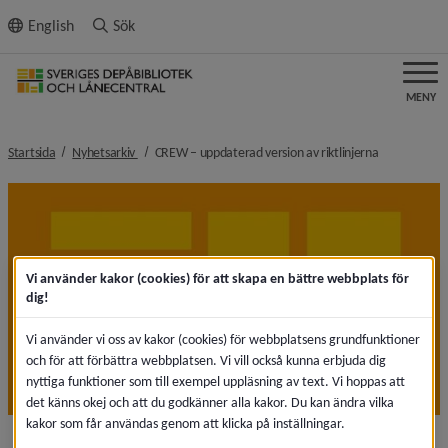
ll innehållet
English
Sök
MENY
nivå i brödsmulenavigeringen
nivå i bröds
Startsida
Nyhetsarkiv
CREW – uppdaterad version av riktlinjerna
Vi använder kakor (cookies) för att skapa en bättre webbplats för
dig!
Vi använder vi oss av kakor (cookies) för webbplatsens grundfunktioner
och för att förbättra webbplatsen. Vi vill också kunna erbjuda dig
nyttiga funktioner som till exempel uppläsning av text. Vi hoppas att
det känns okej och att du godkänner alla kakor. Du kan ändra vilka
kakor som får användas genom att klicka på inställningar.