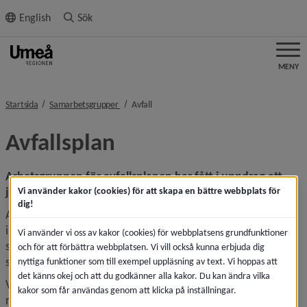
ll innehållet
English
Sök
MENY
nivå i brödsmulenavigeringen
nivå i brödsmulenavigeringen
Startsida
Samarbetsgrupper
Avfall
Avfallsplan
Arbetsgruppen för avfallsplanen har fått i uppdrag att 
jobba gemensamt med avfallsplanens genomförande.
Vi använder kakor (cookies) för att skapa en bättre webbplats för
dig!
Arbetet med framtagandet genomfördes under 2019-2020 
inkluderat utställning, politiska förankringen i nämnder, 
Vi använder vi oss av kakor (cookies) för webbplatsens grundfunktioner
styrelser och till sist beslut i respektive kommunfullmäktige 
och för att förbättra webbplatsen. Vi vill också kunna erbjuda dig
som planen kräver.
nyttiga funktioner som till exempel uppläsning av text. Vi hoppas att
det känns okej och att du godkänner alla kakor. Du kan ändra vilka
Vid en uppföljning av avfallsplanens arbete informerades 
kakor som får användas genom att klicka på inställningar.
regionrådet även om det gemensamma arbetet med 