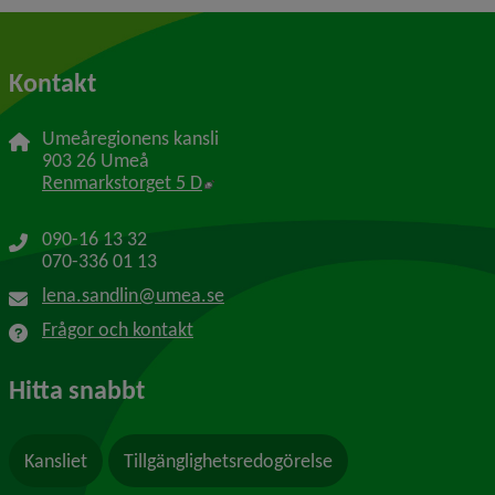
Kontakt
Umeåregionens kansli
903 26 Umeå
Länk till annan webbplats, öppnas i 
Renmarkstorget 5 D
090-16 13 32
070-336 01 13
lena.sandlin@umea.se
Frågor och kontakt
Hitta snabbt
Kansliet
Tillgänglighetsredogörelse