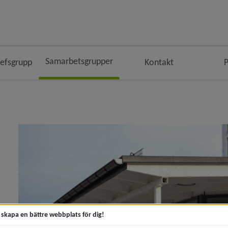
Samarbetsgrupper
fsgrupp
Kontakt
P
en
igeringen
t skapa en bättre webbplats för dig!