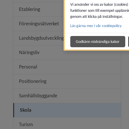
Vi använder vi oss av kakor (cookies)
Etablering
funktioner som till exempel uppläsni
genom att klicka på inställningar.
Föreningsnätverket
Läs gärna mer i vår cookiepolicy
Landsbygdsutveckling
Undermen
Godkänn nödvändiga kakor
Näringsliv
Personal
Positionering
Samhällsbyggande
Skola
Turism