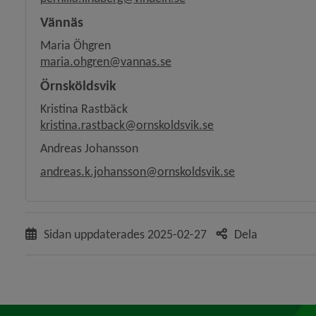
Vännäs
Maria Öhgren
maria.ohgren@vannas.se
Örnsköldsvik
Kristina Rastbäck
kristina.rastback@ornskoldsvik.se
Andreas Johansson
andreas.k.johansson@ornskoldsvik.se
Sidan uppdaterades
2025-02-27
Dela