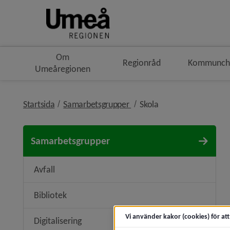
Om
Regionråd
Kommunche
Umeåregionen
nivå i brödsmulenavigering
nivå i brödsmulenav
Startsida
Samarbetsgrupper
Skola
Samarbetsgrupper
Avfall
Bibliotek
Vi använder kakor (cookies) för at
Digitalisering