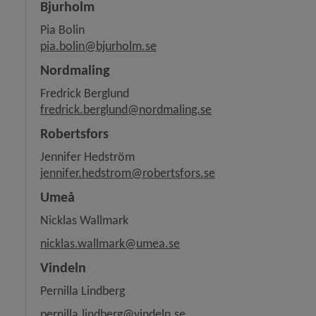
Bjurholm
Pia Bolin
pia.bolin@bjurholm.se
Nordmaling
Fredrick Berglund
fredrick.berglund@nordmaling.se
Robertsfors
Jennifer Hedström
j
ennifer.hedstrom@robertsfors.se
Umeå
Nicklas Wallmark
nicklas.wallmark@umea.se
Vindeln
Pernilla Lindberg
pernilla.lindberg@vindeln.se